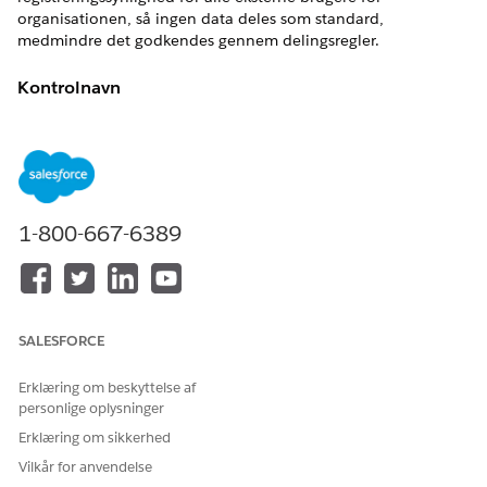
organisationen, så ingen data deles som standard,
medmindre det godkendes gennem delingsregler.
Kontrolnavn
Gæstebrugeradgang: Ekstern standardadgang til deling for
hele organisationen
Anbefalet konfiguration
Delingsindstillinger>Delingsstandard for hele organisationen
1-800-667-6389
Rediger>Indstil ekstern standardadgang til Privat.
Kontroller oversigt
Denne kontrol angiver den mest restriktive basislinje for
SALESFORCE
registreringssynlighed for alle eksterne brugere for
organisationen, så ingen data deles som standard,
Erklæring om beskyttelse af
medmindre det godkendes gennem delingsregler.
personlige oplysninger
Erklæring om sikkerhed
Sikkerhedsrisiko, hvis den ikke er konfigureret
Vilkår for anvendelse
Når ekstern adgang er indstillet til et offentligt niveau, kan