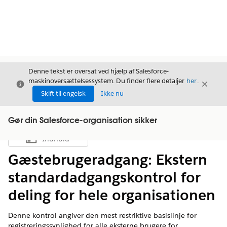
Denne tekst er oversat ved hjælp af Salesforce-
maskinoversættelsessystem. Du finder flere detaljer
her
.
Luk
Luk
Luk
Skift til engelsk
Ikke nu
Gør din Salesforce-organisation sikker
Indhold
Vis indholdsfortegnelse
Gæstebrugeradgang: Ekstern
standardadgangskontrol for
deling for hele organisationen
Denne kontrol angiver den mest restriktive basislinje for
registreringssynlighed for alle eksterne brugere for