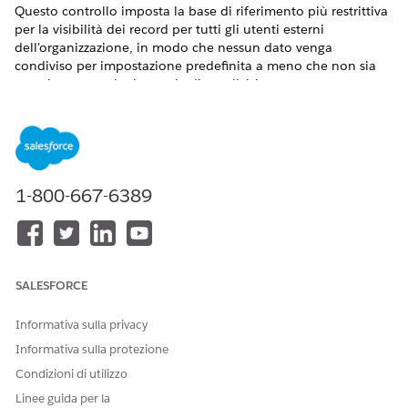
Questo controllo imposta la base di riferimento più restrittiva
per la visibilità dei record per tutti gli utenti esterni
dell'organizzazione, in modo che nessun dato venga
condiviso per impostazione predefinita a meno che non sia
autorizzato tramite le regole di condivisione.
Nome controllo
Accesso utente guest: Accesso esterno predefinito di
condivisione a livello di organizzazione
1-800-667-6389
Configurazione consigliata
Impostazioni di condivisione>Modifica predefinita
condivisione organizzazione>Imposta accesso predefinito
esterno su Privato.
SALESFORCE
Panoramica sul controllo
Informativa sulla privacy
Questo controllo imposta la base di riferimento più restrittiva
Informativa sulla protezione
per la visibilità dei record per tutti gli utenti esterni
Condizioni di utilizzo
dell'organizzazione, in modo che nessun dato venga
Linee guida per la
condiviso per impostazione predefinita a meno che non sia