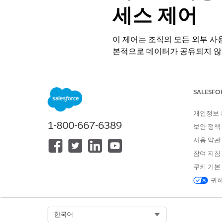
세스 제어
이 제어는 조직의 모든 외부 사
본적으로 데이터가 공유되지 않
제어 이름
SALESFO
게스트 사용자 액세스: 조직 전
개인정보
권장 구성
1-800-667-6389
보안 정책
공유 설정>조직 전체 공유 기본
사용 약관
참여 지침
제어 개요
쿠키 기본
귀하
이 제어는 조직의 모든 외부 사
본적으로 데이터가 공유되지 않
Select Org
한국어