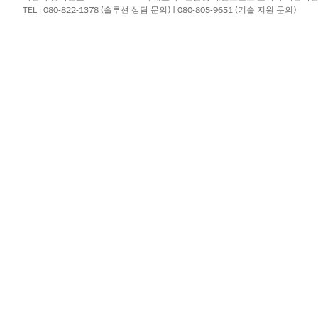
TEL : 080-822-1378 (솔루션 상담 문의) | 080-805-9651 (기술 지원 문의)
설정되면 인증되지 않은 게스트 또는 외부 파트너가 소유하지 않은
로 이동하여 기본 개체 공유가 공개로 유지되었으므로 모든 내부
민감한 데이터가 의도치 않게 공개되므로 잠재적인 법적 책임과 데