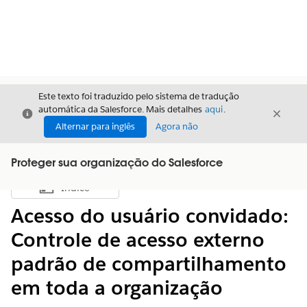
Este texto foi traduzido pelo sistema de tradução
automática da Salesforce. Mais detalhes
aqui
.
Fechar
Fecha
Fechar
Alternar para inglês
Agora não
Proteger sua organização do Salesforce
Índice
Mostrar índice
Acesso do usuário convidado:
Controle de acesso externo
padrão de compartilhamento
em toda a organização