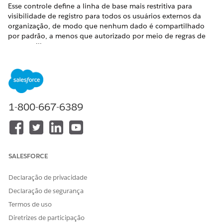
Esse controle define a linha de base mais restritiva para
visibilidade de registro para todos os usuários externos da
organização, de modo que nenhum dado é compartilhado
por padrão, a menos que autorizado por meio de regras de
compartilhamento.
Nome do controle
Acesso do usuário convidado: Acesso externo padrão de
compartilhamento em toda a organização
1-800-667-6389
Configuração recomendada
Configurações de compartilhamento>Editar padrão de
compartilhamento organizacional>Definir acesso externo
padrão como Privado.
SALESFORCE
Visão geral de controle
Declaração de privacidade
Esse controle define a linha de base mais restritiva para
Declaração de segurança
visibilidade de registro para todos os usuários externos da
Termos de uso
organização, de modo que nenhum dado é compartilhado
Diretrizes de participação
por padrão, a menos que autorizado por meio de regras de