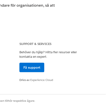
ndare för organisationen, så att
SUPPORT & SERVICES
Behöver du hjälp? Hitta fler resurser eller
ndardåtkomst till Privat.
kontakta en expert.
Få support
ndare för organisationen, så att
Drivs av
Experience Cloud
en tillhör respektive ägare.
a partner se eller ändra poster de