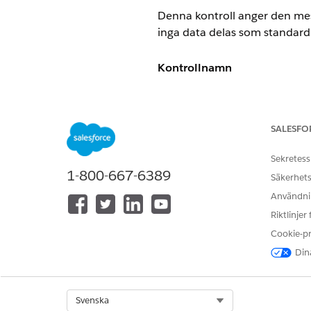
Denna kontroll anger den mest 
inga data delas som standard
Kontrollnamn
Gästanvändaråtkomst: Organi
Rekommenderad konfigurati
SALESFO
Delningsinställningar>Organi
Sekretess
1-800-667-6389
Säkerhets
Kontrollöversikt
Användnin
Riktlinjer
Denna kontroll anger den mest 
Cookie-p
inga data delas som standard
Dina
Säkerhetsrisk om den inte är
När extern åtkomst är inställd 
Select Org
Svenska