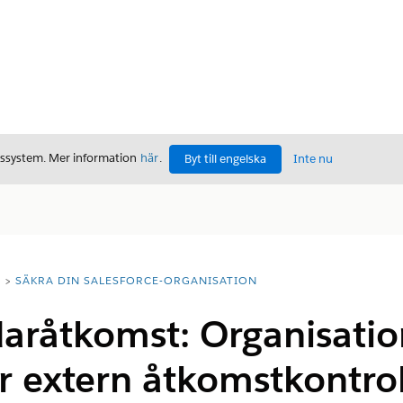
gssystem. Mer information
här
.
Byt till engelska
Inte nu
T
SÄKRA DIN SALESFORCE-ORGANISATION
aråtkomst: Organisati
r extern åtkomstkontrol