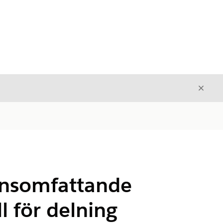
Stäng
Stäng
onsomfattande
l för delning