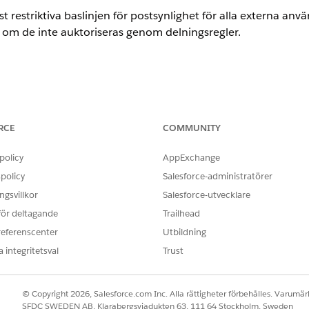
restriktiva baslinjen för postsynlighet för alla externa anvä
 om de inte auktoriseras genom delningsregler.
sationsomfattande delningsstandard för extern åtkomst
on
RCE
COMMUNITY
sationsomfattande delningsstandard Redigera>Sätt Extern sta
policy
AppExchange
policy
Salesforce-administratörer
gsvillkor
Salesforce-utvecklare
 för deltagande
Trailhead
restriktiva baslinjen för postsynlighet för alla externa anvä
referenscenter
Utbildning
 om de inte auktoriseras genom delningsregler.
 integritetsval
Trust
 konfigurerad
© Copyright 2026, Salesforce.com Inc. Alla rättigheter förbehålles. Varumärk
till en offentlig nivå kan alla ej inloggade gäster eller extern
SFDC SWEDEN AB, Klarabergsviadukten 63, 111 64 Stockholm, Sweden