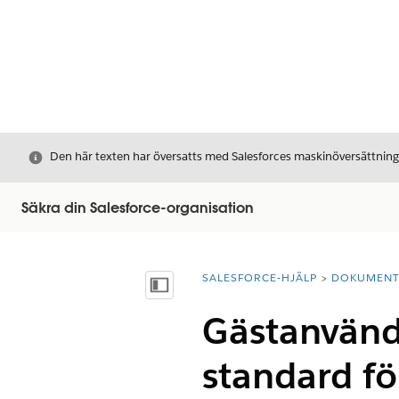
Stäng
Den här texten har översatts med Salesforces maskinöversättnin
Säkra din Salesforce-organisation
SALESFORCE-HJÄLP
DOKUMEN
Du är här:
Visa innehållsförteckning
Gästanvänd
standard fö