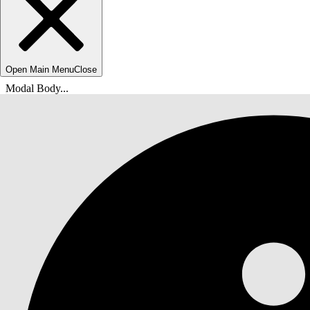
Open Main Menu
Close
Modal Body...
Ti trovi qui:
Guida di Salesforce
Documenti
Protezione dell'organizzazione Salesforce