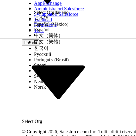
AppExchange
Amministratori Salesforce
Consentire l'accesso API anonimo aumenta in modo s
Select Org
Italiano
Sviluppatori Salesforce
elevato, che può portare a severe sanzioni normati
日本語
Trailhead
Español (México)
Formazione
Rischio maggiore quando
Español
Trust
中文（简体）
中文（繁體）
Se al profilo utente guest è stato concesso l'accesso 
Italiano
한국어
controller Apex personalizzati che non sono stati 
Русский
Português (Brasil)
Basso rischio quando
Suomi
Dansk
Il sito è puramente statico e non utilizza oggetti 
Svenska
Nederlands
proprietarie.
Norsk
Considerazioni su Business e integrazione
La disabilitazione di questa preferenza può impedi
indicizzare e visualizzare correttamente il contenu
Select Org
Rimedio consigliato
© Copyright 2026, Salesforce.com Inc. Tutti i diritti riservati.