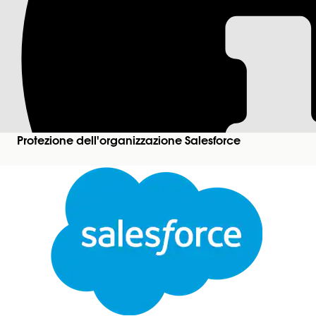
Accesso utente gues
l'accesso guest al c
Questa preferenza di sicurezza funge da cancello p
Salesforce Connect sottostante e gli endpoint REST 
Protezione dell'organizzazione Salesforce
Nome controllo
Accesso utente guest: Preferenze del sito per l'AP
Configurazione consigliata
Impostare Esperienza digitale>Tutti i siti>Area d
all'API pubblica su deselezionato/disabilitato.
Panoramica sul controllo