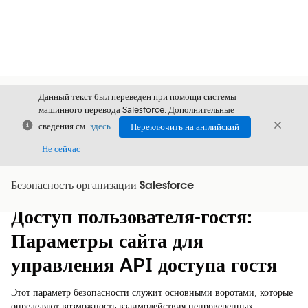
Данный текст был переведен при помощи системы
машинного перевода Salesforce. Дополнительные
Закрыть
Закры
сведения см.
здесь
.
Переключить на английский
Закрыт
Не сейчас
Безопасность организации Salesforce
Содержание
Показать содержание
Доступ пользователя-гостя:
Параметры сайта для
управления API доступа гостя
Этот параметр безопасности служит основными воротами, которые
определяют возможность взаимодействия непроверенных