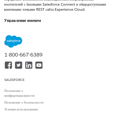
посетителей с базовыми Salesforce Connect и общедоступными
конечными точками REST сайта Experience Cloud.
Управление именем
Доступ пользователя-гостя: Параметры сайта для API гостевого
доступа
Рекомендованная конфигурация
Установите цифровое взаимодействие>Все сайты>Рабочее
1-800-667-6389
пространство>Администрирование|Предпочтения>Разрешить
пользователям-гостям доступ к общедоступному API без флажка/
отключено.
Общие сведения о контроле
SALESFORCE
Этот параметр безопасности служит основными воротами, которые
Положение о
определяют возможность взаимодействия непроверенных
конфиденциальности
посетителей с базовыми Salesforce Connect и общедоступными
Положение о безопасности
конечными точками REST сайта Experience Cloud.
Условия использования