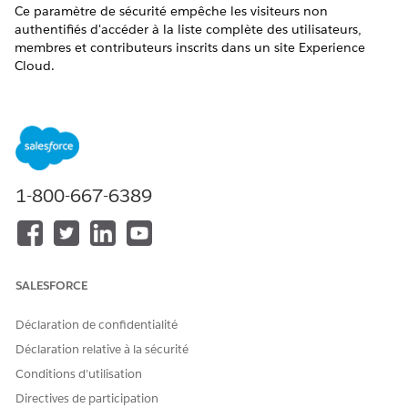
Ce paramètre de sécurité empêche les visiteurs non
authentifiés d'accéder à la liste complète des utilisateurs,
membres et contributeurs inscrits dans un site Experience
Cloud.
Nom du contrôle
Accès utilisateur invité : Préférences de site pour les
utilisateurs invités
Configuration recommandée
1-800-667-6389
Définissez Expérience numérique>Tous les sites>Espace de
travail>Administration|Préférences>Autoriser les utilisateurs
invités à afficher les autres membres de ce site sur désactivé.
SALESFORCE
Vue d'ensemble du contrôle
Déclaration de confidentialité
Ce paramètre de sécurité empêche les visiteurs non
authentifiés d'accéder à la liste complète des utilisateurs,
Déclaration relative à la sécurité
membres et contributeurs inscrits dans un site Experience
Conditions d’utilisation
Cloud.
Directives de participation