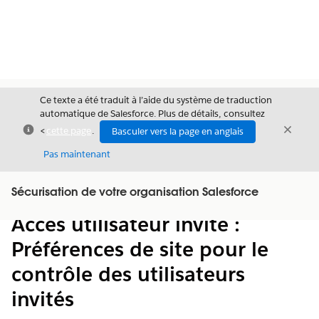
Ce texte a été traduit à l’aide du système de traduction
automatique de Salesforce. Plus de détails, consultez
Fermer
Ferme
<
cette page
.
Basculer vers la page en anglais
Fermer
Pas maintenant
Table des
Sécurisation de votre organisation Salesforce
Afficher la table des matières
matières
Accès utilisateur invité :
Préférences de site pour le
contrôle des utilisateurs
invités