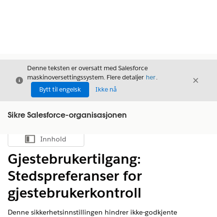
Denne teksten er oversatt med Salesforce
maskinoversettingssystem. Flere detaljer
her
.
Avslutt
Avslut
Avslutt
Bytt til engelsk
Ikke nå
Sikre Salesforce-organisasjonen
Innhold
Vis innholdsfortegnelse
Gjestebrukertilgang:
Stedspreferanser for
gjestebrukerkontroll
Denne sikkerhetsinnstillingen hindrer ikke-godkjente