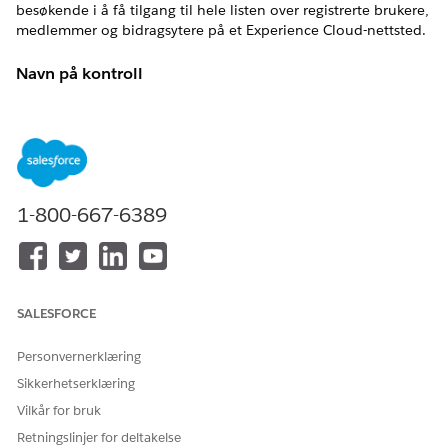
besøkende i å få tilgang til hele listen over registrerte brukere,
medlemmer og bidragsytere på et Experience Cloud-nettsted.
Navn på kontroll
Gjestebrukertilgang: Stedspreferanser for gjestebrukere
Anbefalt konfigurasjon
Angi Digitale opplevelser>Alle
nettsteder>Arbeidsområde>Administrasjon |Preferanser>La
1-800-667-6389
gjestebrukere se andre medlemmer av dette nettstedet til ikke
merket / deaktivert.
Oversikt over kontroll
SALESFORCE
Denne sikkerhetsinnstillingen hindrer ikke-godkjente
besøkende i å få tilgang til hele listen over registrerte brukere,
Personvernerklæring
medlemmer og bidragsytere på et Experience Cloud-nettsted.
Sikkerhetserklæring
Sikkerhetsrisiko hvis ikke konfigurert
Vilkår for bruk
Når denne preferansen er aktiv, kan anonyme brukere
Retningslinjer for deltakelse