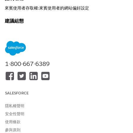
來賓使用者存取權:來賓使用者的網站偏好設定
建議組態
將「數位體驗>所有網站>工作區>管理|偏好設定>讓來賓使用者查
看此網站的其他成員」設定為取消選取/停用。
控制概觀
此安全性設定可防止未經驗證的訪客存取 Experience Cloud 網站
1-800-667-6389
中已註冊使用者、成員和投稿者的完整清單。
未設定安全性風險
啟用此偏好設定時,匿名使用者可以系統列舉所有社群成員的名稱、
SALESFORCE
職稱和設定檔詳細資料,進而導致未經授權的客戶或合作夥伴目錄揭
露。
隱私權聲明
威脅情況
安全性聲明
惡意執行動作使用自動指令檔來清除網站中有效的使用者名稱和身
使用條款
分詳細資料,然後用來針對您的使用者啟動目標網路釣魚攻擊或認證
參與原則