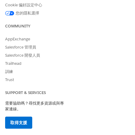
填充行銷活動。
Cookie 偏好設定中心
您的隱私選擇
估計 CVSS 分數範圍
高 (7.0–8.9)。
COMMUNITY
風險影響考量事項
AppExchange
揭露成員目錄會導致使用者隱私權遭到重大破壞,並可能導致競爭性
Salesforce 管理員
智慧收集,或透過社交工程破壞高價值帳戶。
Salesforce 開發人員
Trailhead
風險愈高時機
訓練
對於成員設定檔包含敏感專業詳細資料、連絡人資訊或專屬聯盟的
Trust
專業或合作夥伴網路網站而言,風險較高。
SUPPORT & SERVICES
低度風險時機
需要協助嗎？尋找更多資源或與專
如果網站設定檔已限制僅顯示一般資訊,且不包含實際名稱或電子郵
家連線。
件地址。
取得支援
業務與整合考量事項
停用此功能可能會影響針對公用協同合作建立之網站的使用者體驗,