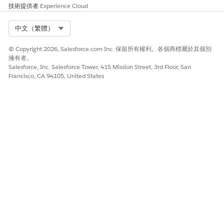
技術提供者
Experience Cloud
因為它會防止匿名訪客在登入前看見其他參與社群的人員。
Select Org
建議的補救措施
中文（繁體）
前往網站工作區的「管理」區段,選取「偏好設定」,並確保取消選取
© Copyright 2026, Salesforce.com Inc. 保留所有權利。各個商標屬於其個別
讓來賓使用者看見其他成員的核取方塊。
擁有者。
Salesforce, Inc. Salesforce Tower, 415 Mission Street, 3rd Floor, San
Francisco, CA 94105, United States
安全性健康檢閱指南
「安全性健康檢閱」會將成員目錄的遮蔽識別為強制性隱私權控制,
確保只有具有合法業務需求的已驗證參與者才能看見使用者身分資
料。
另請參照：
控制您 Experience Cloud 網站的使用者可視性
此文章是否解決您的問題？
請讓我們知道，以便我們改進！
是
否