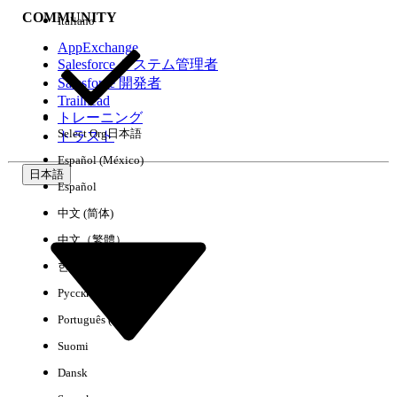
COMMUNITY
Italiano
AppExchange
Salesforce システム管理者
Salesforce 開発者
環境
Trailhead
トレーニング
Select Org
日本語
トラスト
Español (México)
日本語
Español
すべてクリア
完了
中文 (简体)
中文（繁體）
한국어
Русский
Português (Brasil)
Suomi
Dansk