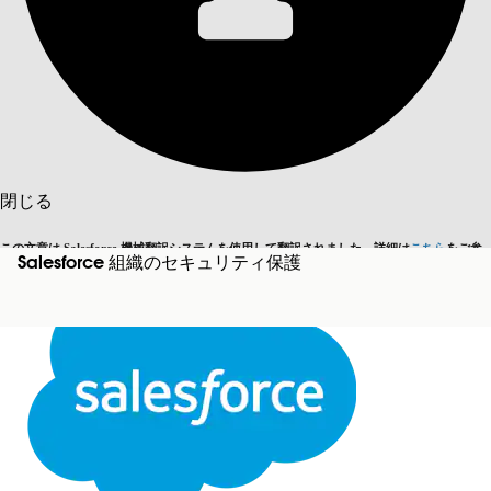
目次を表示
目次
検索
閉じる
この文章は Salesforce 機械翻訳システムを使用して翻訳されました。詳細は
こちら
をご参
Salesforce 組織のセキュリティ保護
英語に切り替える
今はしません
照ください。
閉じる
閉じる