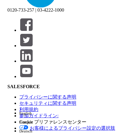
0120-733-257 | 03-4222-1000
絞り込み条件 (0)
絞り込み条件を選択
追加
製品エリア
SALESFORCE
機能の影響
プライバシーに関する声明
セキュリティに関する声明
利用規約
English
参加ガイドライン:
Cookie プリファレンスセンター
Français
エディション
お客様によるプライバシー設定の選択肢
Deutsch