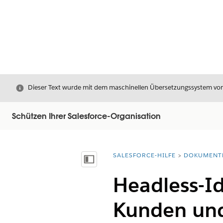
Schließen
Dieser Text wurde mit dem maschinellen Übersetzungssystem von S
Schützen Ihrer Salesforce-Organisation
SALESFORCE-HILFE
DOKUMENT
Sie befinden sich hier:
Inhalt anzeigen
Headless-Id
Kunden und