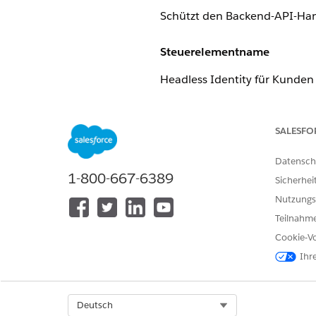
Schützt den Backend-API-Han
Steuerelementname
Headless Identity für Kunden
Empfohlene Konfiguration
SALESFO
Headless Identity ermöglicht 
die Benutzeroberflächen für 
Datensch
1-800-667-6389
Anwendungen zu hosten.
Sicherhei
Nutzungs
Steuerelementübersicht
Teilnahme
Cookie-Vo
Schützt den Backend-API-Han
Ihr
Sicherheitsrisiko, wenn nicht
Wenn Entwickler keine Headle
Select Org
Deutsch