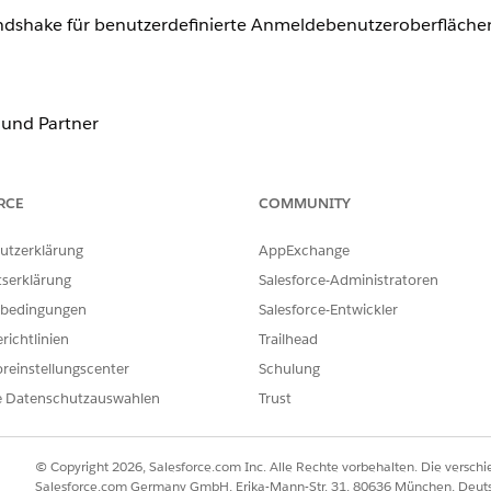
dshake für benutzerdefinierte Anmeldebenutzeroberfläche
 und Partner
RCE
COMMUNITY
es Entwicklern, Salesforce als robustes Backend-Identitätsm
die Anmeldung und Registrierung auf ihren eigenen externen
utzerklärung
AppExchange
tserklärung
Salesforce-Administratoren
bedingungen
Salesforce-Entwickler
richtlinien
Trailhead
reinstellungscenter
Schulung
dshake für benutzerdefinierte Anmeldebenutzeroberfläche
e Datenschutzauswahlen
Trust
 konfiguriert
© Copyright 2026, Salesforce.com Inc. Alle Rechte vorbehalten. Die versch
ss-Architektur für benutzerdefinierte Anwendungen verwende
Salesforce.com Germany GmbH, Erika-Mann-Str. 31, 80636 München, Deut