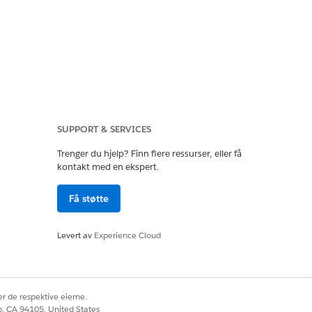
erdelen mens de er vert for
SUPPORT & SERVICES
ssede programmer.
Trenger du hjelp? Finn flere ressurser, eller få
kontakt med en ekspert.
Få støtte
Levert av
Experience Cloud
metoder som "iframing" standard
lickjacking og skripting på tvers av
r de respektive eierne.
co, CA 94105, United States