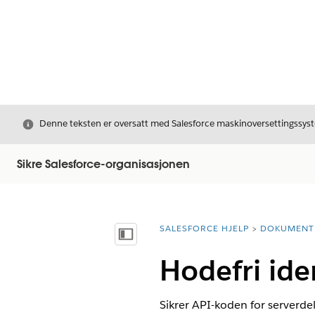
Avslutt
Denne teksten er oversatt med Salesforce maskinoversettingssyste
Sikre Salesforce-organisasjonen
SALESFORCE HJELP
DOKUMENT
Du er her:
Vis innholdsfortegnelse
Hodefri ide
Sikrer API-koden for serverdel