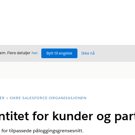
m. Flere detaljer
her
.
Bytt til engelsk
Ikke nå
ER
SIKRE SALESFORCE-ORGANISASJONEN
ntitet for kunder og par
 for tilpassede påloggingsgrensesnitt.