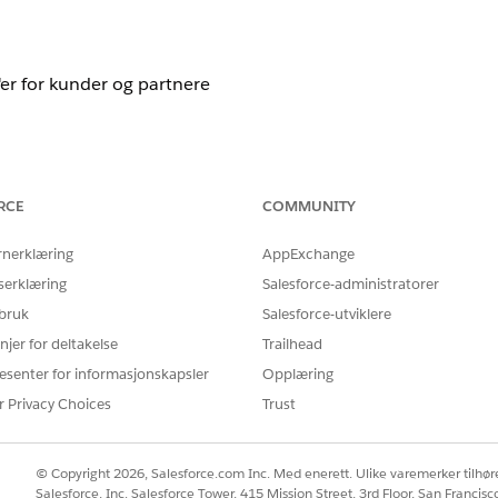
'er for kunder og partnere
iklere bruke Salesforce som en robust identitetsmotor i serv
RCE
COMMUNITY
rukergrensesnittet på sine egne eksterne servere eller tilpa
rnerklæring
AppExchange
serklæring
Salesforce-administratorer
 for tilpassede påloggingsgrensesnitt.
 bruk
Salesforce-utviklere
njer for deltakelse
Trailhead
figurert
esenter for informasjonskapsler
Opplæring
r Privacy Choices
Trust
rkitektur for tilpassede apper, bruker utviklere ofte usikre 
 mindre sikre nettleseromdirigeringer som er mer sårbare for c
© Copyright 2026, Salesforce.com Inc. Med enerett. Ulike varemerker tilhøre
Salesforce, Inc. Salesforce Tower, 415 Mission Street, 3rd Floor, San Francis