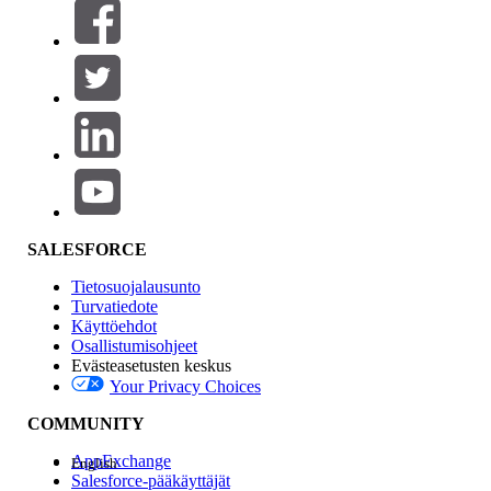
Suodattimet (0)
VALITSE SUODATTIMET
Lisää
Tuotealue
Ominaisuuden vaikutus
SALESFORCE
Tietosuojalausunto
Turvatiedote
Käyttöehdot
Osallistumisohjeet
Evästeasetusten keskus
Your Privacy Choices
Edition
COMMUNITY
AppExchange
English
Salesforce-pääkäyttäjät