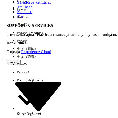
Français
Salesforce-kehittäjät
Trailhead
Deutsch
Kokemus
Koulutus
Trust
Italiano
日本語
SUPPORT & SERVICES
Español (México)
Tarvitsetko apua? Hae lisää resursseja tai ota yhteys asiantuntijaan.
Tyhjennä kaikki
Valmis
Español
Hanki tukea
中文（简体）
Tarjoaja
Experience Cloud
中文（繁體）
Suomi
한국어
Русский
Português (Brasil)
Select Org
Suomi
Ei tuloksia