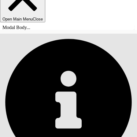
Open Main Menu
Close
Modal Body...
SISÄLLYSLUETTELO
Haku
Näytä sisällysluettelo
Sisällysluettelo