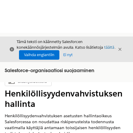
Tämä teksti on käännetty Salesforcen
konekäännösjärjestelmän avulla. Katso lisätietoja
täältä
.
Sulje
Sulje
Sulje
Vaihda englantiin
Ei nyt
Salesforce-organisaatiosi suojaaminen
Sisällysluettelo
Näytä sisällysluettelo
Henkilöllisyydenvahvistuksen
hallinta
Henkilöllisyydenvahvistuksen asetusten hallintaoikeus
Salesforcessa on noudattaa riskiperusteista todennusta
vaatimalla käyttäjiä antamaan toissijaisen henkilöllisyyden