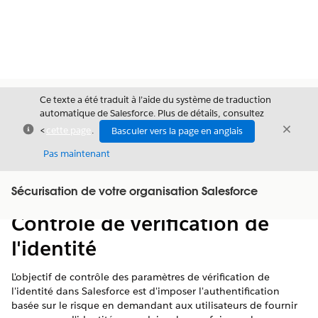
Ce texte a été traduit à l’aide du système de traduction
automatique de Salesforce. Plus de détails, consultez
Fermer
Ferme
<
cette page
.
Basculer vers la page en anglais
Fermer
Pas maintenant
Table des
Sécurisation de votre organisation Salesforce
Afficher la table des matières
matières
Contrôle de vérification de
l'identité
L'objectif de contrôle des paramètres de vérification de
l'identité dans Salesforce est d'imposer l'authentification
basée sur le risque en demandant aux utilisateurs de fournir