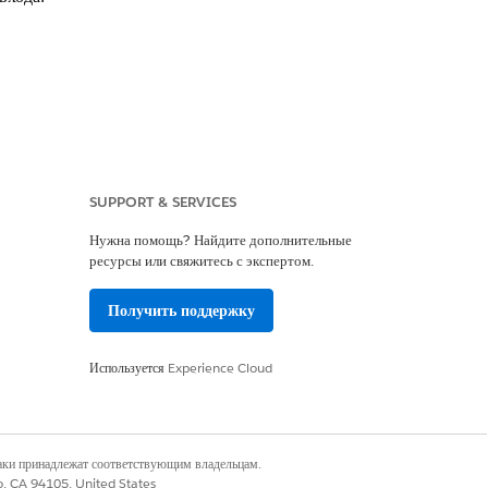
тобы убедиться в их правильной
SUPPORT & SERVICES
Нужна помощь? Найдите дополнительные
ресурсы или свяжитесь с экспертом.
Получить поддержку
ости на основе риска, требуя от
входа.
Используется
Experience Cloud
шлюзом для ваших данных, поскольку
наки принадлежат соответствующим владельцам.
амеченными входить с
co, CA 94105, United States