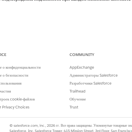
ия
рно проверяйте настройки проверки подлинности пользователя, ч
RCE
COMMUNITY
с-процессам.
е о конфиденциальности
AppExchange
 о безопасности
Администраторы Salesforce
спользования
Разработчики Salesforce
роверки подлинности в Salesforce — внедрить проверку подлинн
частия
Trailhead
 подтверждения подлинности при каждом изменении контекста 
троек cookie-файлов
Обучение
 настроен
r Privacy Choices
Trust
том, что один скомпрометированный пароль становится прямым 
© salesforce.com, inc., 2026 гг. Все права защищены. Упомянутые товарные з
подлинности пользователя. Это позволяет злоумышленникам нез
Salesforce, Inc. Salesforce Tower, 415 Mission Street, 3rd Floor, San Francis