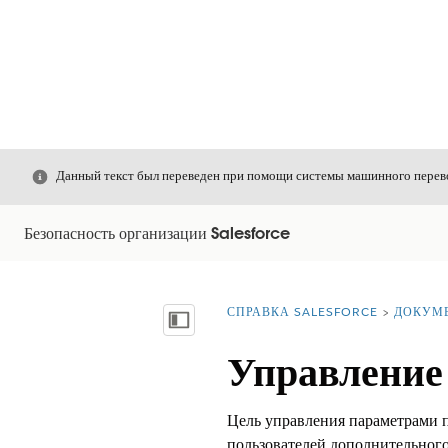
Закрыть
Данный текст был переведен при помощи системы машинного перево
Безопасность организации Salesforce
СПРАВКА SALESFORCE
ДОКУМ
Вы находитесь здесь:
Показать содержание
Управление
Цель управления параметрами п
пользователей дополнительного