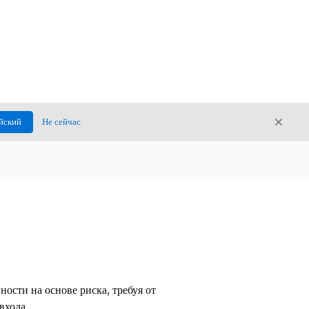
Закры
йский
Не сейчас
Закрыт
ости на основе риска, требуя от
входа.