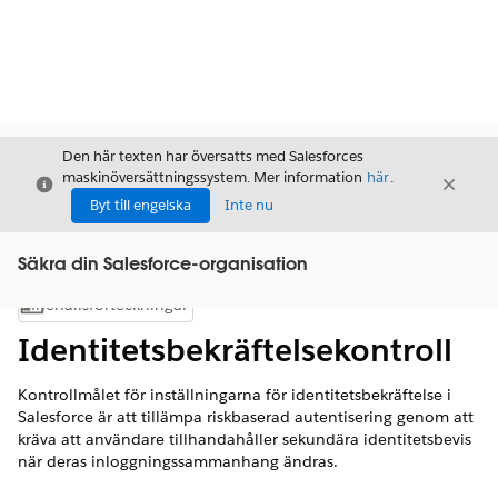
Den här texten har översatts med Salesforces
maskinöversättningssystem. Mer information
här
.
Stäng
Stäng
Stäng
Byt till engelska
Inte nu
Säkra din Salesforce-organisation
Innehållsförteckningar
Visa innehållsförteckning
Identitetsbekräftelsekontroll
Kontrollmålet för inställningarna för identitetsbekräftelse i
Salesforce är att tillämpa riskbaserad autentisering genom att
kräva att användare tillhandahåller sekundära identitetsbevis
när deras inloggningssammanhang ändras.