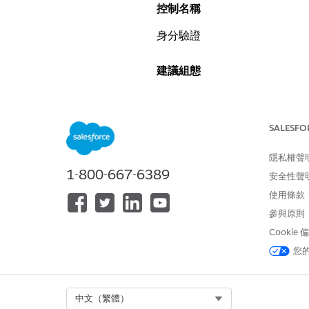
控制名稱
身分驗證
建議組態
設定、驗證並定期檢閱使用者身
SALESFO
控制概觀
隱私權聲
Salesforce 中「身分
1-800-667-6389
安全性聲
未設定安全性風險
使用條款
參與原則
主要的風險是單一入侵的密碼會
Cookie
裝置或未偵測到的位置登入,進
您
威脅情況
Select Org
中文（繁體）
若未設定「身分驗證」,則單一