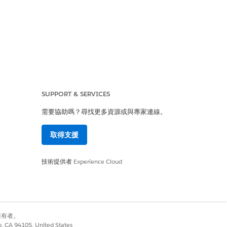
SUPPORT & SERVICES
需要協助嗎？尋找更多資源或與專家連線。
,以強制執行風險型驗證。
取得支援
技術提供者
Experience Cloud
稱的身分。這可讓攻擊者從未經授權的
別擁有者。
徑,而不會觸發第二因素挑戰。這可讓駭
co, CA 94105, United States