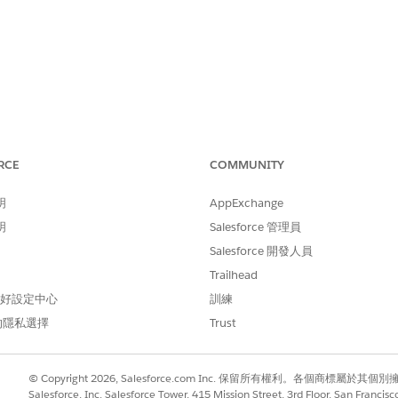
分驗證設定,以確保其設定正確且符合業務流程。
RCE
COMMUNITY
明
AppExchange
驗證」設定的控制目標是要求使用者在登入內容變更時提供次要身分證明
明
Salesforce 管理員
Salesforce 開發人員
Trailhead
成為資料的直接門戶,因為沒有次要檢查可驗證使用者是他們聲
 偏好設定中心
訓練
而導致無訊息帳戶接管和大量資料洩漏。
的隱私選擇
Trust
© Copyright 2026, Salesforce.com Inc. 保留所有權利。各個商標屬於其個
洩漏的密碼會成為攻擊者從任何無法辨識的裝置或 IP 登入的路
Salesforce, Inc. Salesforce Tower, 415 Mission Street, 3rd Floor, San Francis