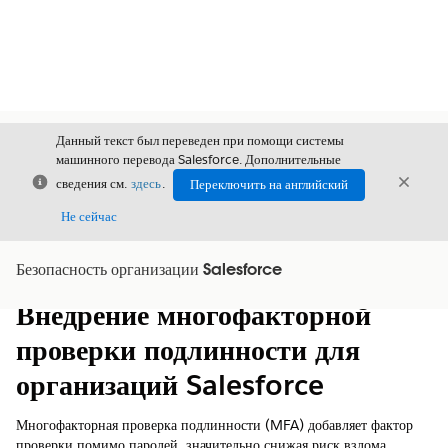
Данный текст был переведен при помощи системы
машинного перевода Salesforce. Дополнительные
Закрыть
Закры
сведения см.
здесь
.
Переключить на английский
Закрыт
Не сейчас
Безопасность организации Salesforce
Содержание
Показать содержание
Внедрение многофакторной
проверки подлинности для
организаций Salesforce
Многофакторная проверка подлинности (MFA) добавляет фактор
проверки помимо паролей, значительно снижая риск взлома