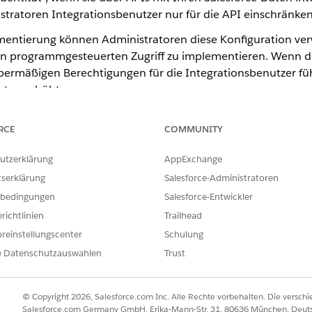
tratoren Integrationsbenutzer nur für die API einschränken
ntierung können Administratoren diese Konfiguration ver
den programmgesteuerten Zugriff zu implementieren. Wenn d
übermäßigen Berechtigungen für die Integrationsbenutzer füh
aten erhöht.
beispielsweise Integrationsbenutzer, nur auf den programmgesteuert
RCE
COMMUNITY
ür alle externen Integrationen.
utzerklärung
AppExchange
tserklärung
Salesforce-Administratoren
bedingungen
Salesforce-Entwickler
ILFE DIESES ARTIKELS LÖSEN?
richtlinien
Trailhead
ir uns verbessern können.
reinstellungscenter
Schulung
e Datenschutzauswahlen
Trust
© Copyright 2026, Salesforce.com Inc. Alle Rechte vorbehalten. Die versch
Salesforce.com Germany GmbH, Erika-Mann-Str. 31, 80636 München, Deut