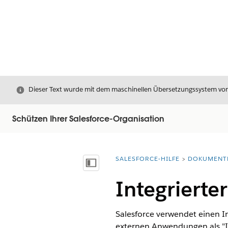
Schließen
Dieser Text wurde mit dem maschinellen Übersetzungssystem von S
Schützen Ihrer Salesforce-Organisation
SALESFORCE-HILFE
DOKUMENT
Sie befinden sich hier:
Inhalt anzeigen
Integrierte
Salesforce verwendet einen I
externen Anwendungen als "Ide