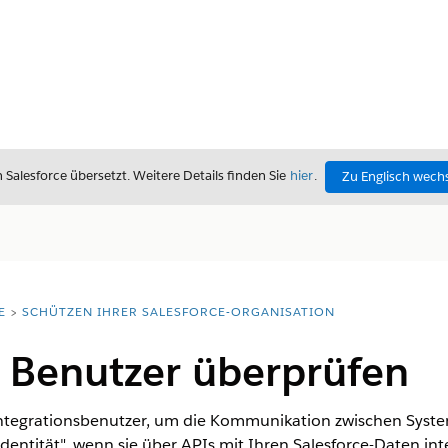
alesforce übersetzt. Weitere Details finden Sie
hier
.
Zu Englisch wech
E
SCHÜTZEN IHRER SALESFORCE-ORGANISATION
r Benutzer überprüfen
ntegrationsbenutzer, um die Kommunikation zwischen System
ntität", wenn sie über APIs mit Ihren Salesforce-Daten inte