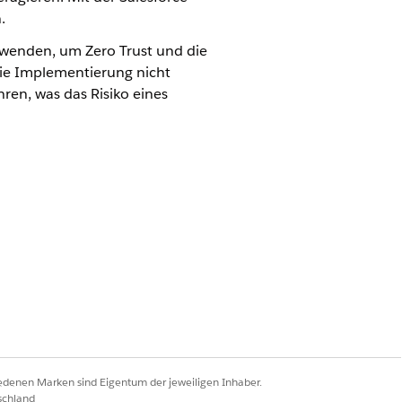
.
wenden, um Zero Trust und die
ie Implementierung nicht
ren, was das Risiko eines
en Zugriff ein und erzwingt das Prinzip
Ja
Nein
iedenen Marken sind Eigentum der jeweiligen Inhaber.
schland