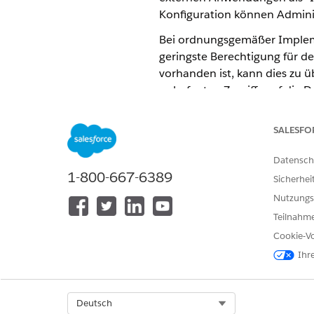
Konfiguration können Adminis
Bei ordnungsgemäßer Impleme
geringste Berechtigung für 
vorhanden ist, kann dies zu 
unbefugten Zugriffs auf die D
Nur API-Zugriffssteuerung
Schränkt Systemidentitäten, 
SALESFO
der geringsten Berechtigung f
Datensch
1-800-667-6389
Sicherhei
Nutzungs
KONNTEN SIE IHR PROBLEM MITH
Teilnahme
Geben Sie uns Feedback, damit w
Cookie-Vo
Ihr
Select Org
Deutsch