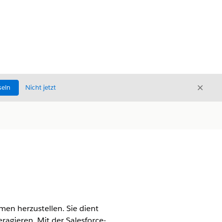
Schli
seln
Nicht jetzt
Schließ
en herzustellen. Sie dient
ragieren. Mit der Salesforce-