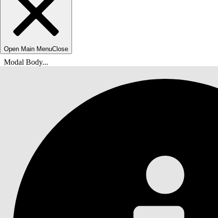
Open Main Menu
Close
Modal Body...
Usted está aquí:
Ayuda de Salesforce
Documentos
Proteger su organización de Salesforce