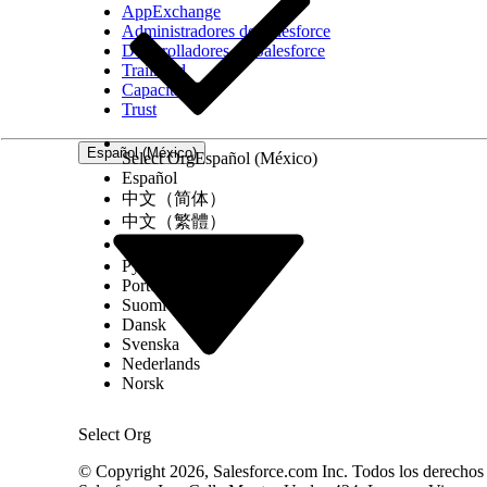
AppExchange
Administradores de Salesforce
Desarrolladores de Salesforce
Trailhead
Capacitación
Trust
Español (México)
Select Org
Español (México)
Español
中文（简体）
中文（繁體）
한국어
Русский
Português (Brasil)
Suomi
Dansk
Svenska
Nederlands
Norsk
Select Org
© Copyright 2026, Salesforce.com Inc. Todos los derechos r