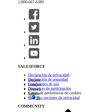
1-800-667-6389
Cerrar
Cerrar
Salesforce Help | Article
SALESFORCE
Declaración de privacidad
Declaración de seguridad
English
Condiciones de uso
Français
Directrices de participación
Deutsch
Centro de preferencias de cookies
Italiano
Sus opciones de privacidad
日本語
COMMUNITY