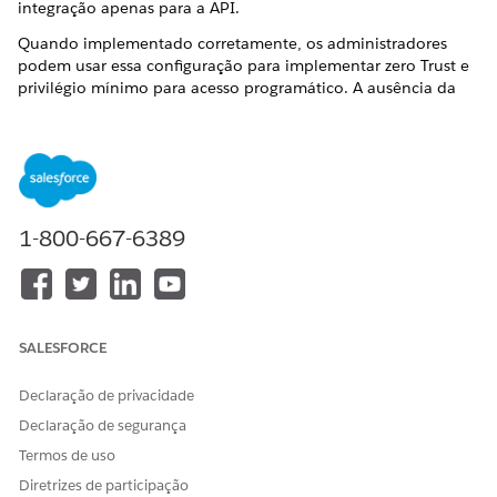
integração apenas para a API.
Quando implementado corretamente, os administradores
podem usar essa configuração para implementar zero Trust e
privilégio mínimo para acesso programático. A ausência da
implementação pode permitir permissões excessivas para os
usuários de integração, aumentando o risco de acesso não
autorizado aos dados.
Controle de acesso somente de API
Restringe identidades do sistema, como usuários de
1-800-667-6389
integração, apenas ao acesso programático, aplicando o
princípio de privilégio mínimo a todas as integrações
externas.
SALESFORCE
ESTE ARTIGO RESOLVEU SEU PROBLEMA?
Declaração de privacidade
Diga-nos para podermos melhorar!
Declaração de segurança
Termos de uso
Sim
Não
Diretrizes de participação