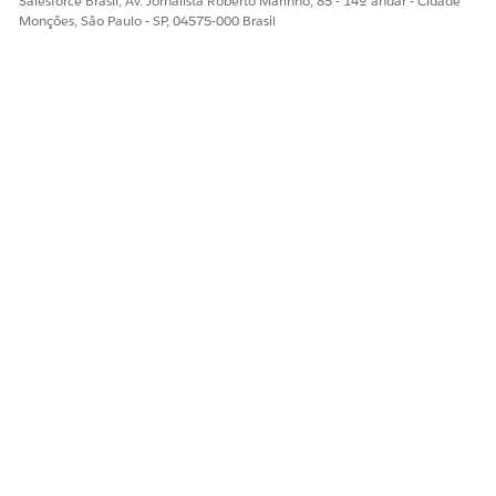
Salesforce Brasil, Av. Jornalista Roberto Marinho, 85 - 14º andar - Cidade
Monções, São Paulo - SP, 04575-000 Brasil