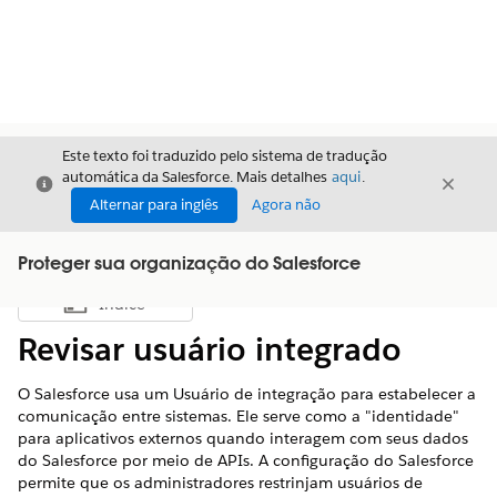
Este texto foi traduzido pelo sistema de tradução
automática da Salesforce. Mais detalhes
aqui
.
Fechar
Fecha
Fechar
Alternar para inglês
Agora não
Proteger sua organização do Salesforce
Índice
Mostrar índice
Revisar usuário integrado
O Salesforce usa um Usuário de integração para estabelecer a
comunicação entre sistemas. Ele serve como a "identidade"
para aplicativos externos quando interagem com seus dados
do Salesforce por meio de APIs. A configuração do Salesforce
permite que os administradores restrinjam usuários de