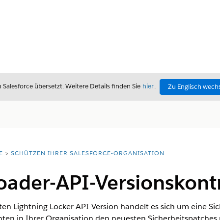
alesforce übersetzt. Weitere Details finden Sie
hier
.
Zu Englisch wech
E
SCHÜTZEN IHRER SALESFORCE-ORGANISATION
oader-API-Versionskontr
ten Lightning Locker API-Version handelt es sich um eine Sich
ten in Ihrer Organisation den neuesten Sicherheitspatches 