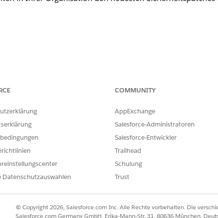
besserungen in der API-Version. Wählen Sie auf der Setup-Se
RCE
COMMUNITY
API-Version" die neueste API-Version aus, in der die Kompo
utzerklärung
AppExchange
tserklärung
Salesforce-Administratoren
bedingungen
Salesforce-Entwickler
richtlinien
Trailhead
ten Lightning Locker API-Version handelt es sich um eine Sich
ten in Ihrer Organisation durch die neuesten Sicherheitspa
reinstellungscenter
Schulung
n Salesforce gesteuert werden. Durch Auswahl der aktuellen
e Datenschutzauswahlen
Trust
gen Administratoren Komponenten dazu, die neuesten Sch
die optimierte DOM-Isolierung und Cross-Site Scripting (XS
© Copyright 2026, Salesforce.com Inc. Alle Rechte vorbehalten. Die versch
ere Komponenten von modernen Strategien zur detaillierten V
Salesforce.com Germany GmbH, Erika-Mann-Str. 31, 80636 München, Deut