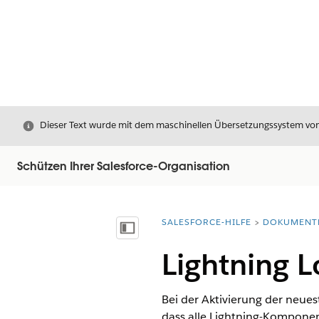
Schließen
Dieser Text wurde mit dem maschinellen Übersetzungssystem von S
Schützen Ihrer Salesforce-Organisation
SALESFORCE-HILFE
DOKUMENT
Sie befinden sich hier:
Inhalt anzeigen
Lightning L
Bei der Aktivierung der neues
dass alle Lightning-Komponen