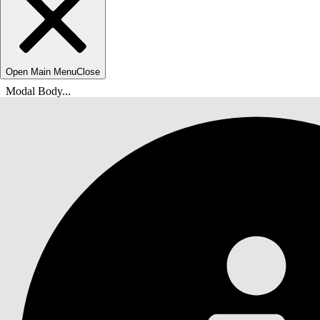
Open Main Menu
Close
Modal Body...
Usted está aquí:
Ayuda de Salesforce
Documentos
Proteger su organización de Salesforce