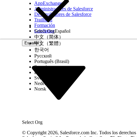
AppExchange
Crítico (9,0 a 10,0).
Administradores de Salesforce
Desarrolladores de Salesforce
Consideraciones sobre el impacto del riesgo
Trailhead
Formación
El principal impacto en el riesgo es dejar su orga
Confianza
Select Org
Español
中文（简体）
aumenta la probabilidad de degradación del rendim
Español
中文（繁體）
están sincronizadas con los estándares de segur
한국어
Русский
Riesgo más alto cuando
Português (Brasil)
Suomi
El riesgo de exfiltración de datos se amplifica sig
Dansk
Svenska
contenido (CSP) o CORS, que pueden permitir ina
Nederlands
proporcionar una ruta clara para el envío de dato
Norsk
Riesgo bajo o nulo cuando
Para minimizar el riesgo cuando la versión más rec
implementar una Política de seguridad de conteni
Select Org
autorizadas y bloquear la exfiltración de datos a 
© Copyright 2026, Salesforce.com Inc. Todos los derechos r