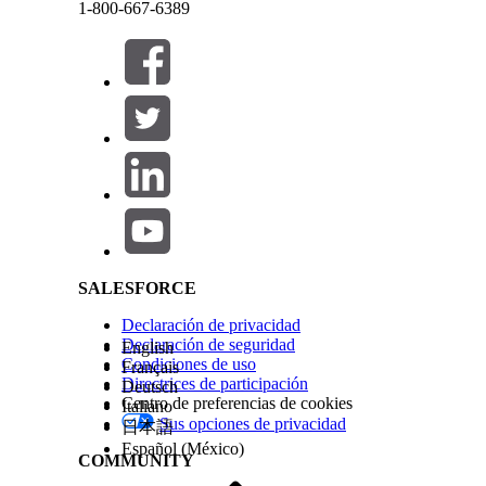
1-800-667-6389
proporcionados por Salesforce. Al seleccionar la v
Este texto se ha traducido utilizando un sistema de traducción automática de Salesforce. M
componentes a adherirse a las protecciones a niv
mitigaciones de secuencias de comandos de sitios
beneficien de estrategias modernas de defensa en
Riesgo de seguridad si no está configurado
Cerrar
Cerrar
Salesforce Help | Article
La no activación de la versión más reciente de la 
conocidas y riesgos de secuencias de comandos de 
Escenarios de amenazas
SALESFORCE
En un entorno que ejecuta una versión desfasada 
Declaración de privacidad
malicioso podría explotar vulnerabilidades conoc
Declaración de seguridad
English
recientes. Al aprovechar estas reglas de seguridad
Condiciones de uso
Français
arbitrario para omitir el aislamiento DOM, permi
Directrices de participación
Deutsch
Centro de preferencias de cookies
Italiano
secuestrar la sesión del usuario sin detección.
Sus opciones de privacidad
日本語
Español (México)
Intervalo de puntuación de CVSS estimado
COMMUNITY