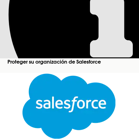
Control de versión 
La activación de la versión más reciente de la API
componentes Lightning de su organización se rige
Nombre de control
Proteger su organización de Salesforce
Versión de API de Lightning Loader
Configuración recomendada
Utilice mejoras de seguridad en la versión de API.
API Lightning Locker, seleccione la versión de A
Descripción general de control
La activación de la versión más reciente de la API
Cerrar
componentes Lightning de su organización se rigen