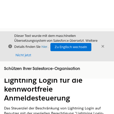
Dieser Text wurde mit dem maschinellen
Übersetzungssystem von Salesforce übersetzt. Weitere
Schließen
Schli
Details finden Sie
hier
.
Zu Englisch wechseln
Schließ
Nicht jetzt
Schützen Ihrer Salesforce-Organisation
Inhalt
Inhalt anzeigen
Lightning Login für die
kennwortfreie
Anmeldesteuerung
Das Steuerziel der Beschränkung von Lightning Login auf
Benutzer mit der speziellen Berechtigung "Lightning Login-