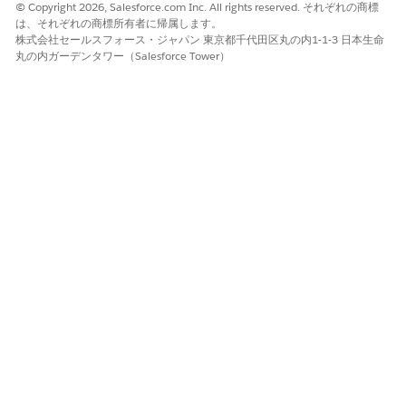
© Copyright 2026, Salesforce.com Inc. All rights reserved. それぞれの商標
限によって制限されていないためです。一度登録すると、攻撃者
は、それぞれの商標所有者に帰属します。
は今後すべてのパスワードプロンプトを迂回して Salesforce 組織
株式会社セールスフォース・ジャパン 東京都千代田区丸の内1-1-3 日本生命
への永続的な高速アクセスを取得し、機密データへの永続的で追
丸の内ガーデンタワー（Salesforce Tower）
跡不可能なバックドアを効果的に作成できます。
推定 CVSS スコア範囲
重大 (9.0 ～ 10.0)。
リスクの影響に関する考慮事項
リスクの重要度は、ログイン時に付与されるユーザー母集団の規
模とアクセス権限によって異なります。
より高いリスク
一元化されたユーザー認証 (SSO など) が行われていない
ユーザー ID 検証が実施されていない (MFA など)
システム管理者ユーザーの場合、破損ガラスアカウントは安全
な保管庫で管理されません。
Low or No Risk When (低リスクまたは無リスクの場合)