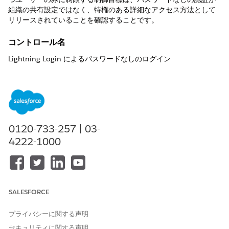
組織の共有設定ではなく、特権のある詳細なアクセス方法として
リリースされていることを確認することです。
コントロール名
Lightning Login によるパスワードなしのログイン
推奨設定
Lightning Login がイネーブルになっている場合は、ユーザープロ
ファイルで「Setup Lightning Login restriction」という
Lightning Login ユーザー権限が設定されているユーザーにのみ許
0120-733-257 | 03-
可します。
4222-1000
[Session Settings Setup] ページの [Lightning Login] セクション
で、[
Allow Lightning Login
] が選択されている場合、[Lightning
Login User (Lightning Login ユーザー)] 権限を持つユーザーに
の
み許可
します。
SALESFORCE
制御の概要
Lightning Loginを特定の「Lightning Loginユーザー」権限を持
プライバシーに関する声明
つユーザーのみに制限する制御目的は、パスワードなしの認証が
セキュリティに関する声明