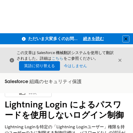
ただいま大変多くのお問い合わせをいただいており、ご連絡までにお時間を頂戴しております
続きを読む
Clo
この文章は Salesforce 機械翻訳システムを使用して翻訳
されました。詳細は
こちら
をご参照ください。
閉じる
閉じ
閉じる
英語に切り替える
今はしません
Salesforce 組織のセキュリティ保護
目次
目次を表示
Lightning Login によるパスワ
ードを使用しないログイン制御
Lightning Loginを特定の「Lightning Loginユーザー」権限を持
つユーザーのみに制限する制御目標は、パスワードなしの認証が