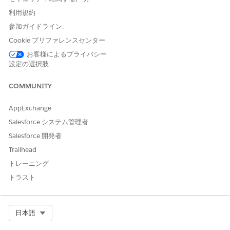
組織の共有設定ではなく、特権のある詳細なアクセス方法として
利用規約
リリースされるようにすることです。これにより、適切なセキュ
リティプロファイルを審査して割り当てられた承認されたユーザ
参加ガイドライン:
ーのみが従来のパスワード入力をスキップできるため、攻撃対象
Cookie プリファレンスセンター
領域を最小限に抑え、一般ユーザーによる生体認証への不正また
お客様によるプライバシー
は偶発的な登録を防止できます。これは、SSO が実装されたとき
設定の選択肢
に減少します。ただし、SSO がすべてのプロファイルに適用され
るとは限らないため、Lightning Login が有効になっている場合、
COMMUNITY
[Enable SSO] が設定されていないプロファイルでは Lightning
Login が有効になります。
AppExchange
設定されていない場合のセキュリティリスク
Salesforce システム管理者
Salesforce 開発者
不正デバイスをリンクするためにユーザーのセッションを一時的
に侵害し、従来のパスワードポリシーを迂回してアカウントの再
Trailhead
保護を大幅に困難にする永続的な高保証パスを作成する不正な攻
トレーニング
撃者によるアクセスのリスクが高まります。
トラスト
脅威のシナリオ
ユーザーのセッションを一時的に乗っ取った攻撃者(または無人の
Select Org
日本語
ラップトップの悪意のある内部関係者)は、Lightning Login の生
体認証対応デバイスを登録します。この機能は特定のユーザー権