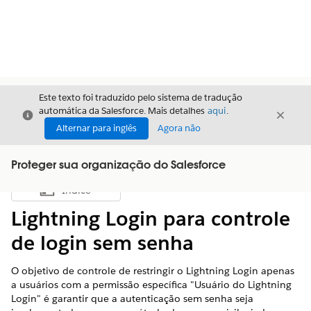
Este texto foi traduzido pelo sistema de tradução
automática da Salesforce. Mais detalhes
aqui
.
Fechar
Fecha
Fechar
Alternar para inglês
Agora não
Proteger sua organização do Salesforce
Índice
Mostrar índice
Lightning Login para controle
de login sem senha
O objetivo de controle de restringir o Lightning Login apenas
a usuários com a permissão específica "Usuário do Lightning
Login" é garantir que a autenticação sem senha seja