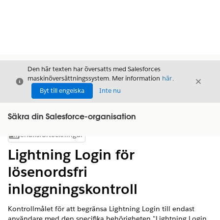
Den här texten har översatts med Salesforces
maskinöversättningssystem. Mer information
här
.
Stäng
Stäng
Stäng
Byt till engelska
Inte nu
Säkra din Salesforce-organisation
Innehållsförteckningar
Visa innehållsförteckning
Lightning Login för
lösenordsfri
inloggningskontroll
Kontrollmålet för att begränsa Lightning Login till endast
användare med den specifika behörigheten "Lightning Login