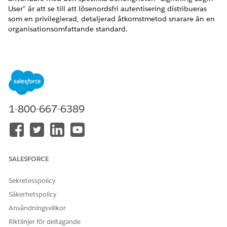
User" är att se till att lösenordsfri autentisering distribueras
som en privilegierad, detaljerad åtkomstmetod snarare än en
organisationsomfattande standard.
Kontrollnamn
Lightning Login för lösenordsfri inloggning
Rekommenderad konfiguration
När Lightning Login är aktiverat, tillåt endast användare med
1-800-667-6389
användarbehörigheten Lightning Login konfigurerad i
användarprofilen: Konfiguration Begränsning för Lightning
Login.
På inställningssidan Sessionsinställningar, i sektionen
SALESFORCE
Lightning Login, om
Tillåt Lightning Login
har valts, välj
Tillåt
endast för användare med behörigheten Lightning Login
Sekretesspolicy
User
.
Säkerhetspolicy
Kontrollöversikt
Användningsvillkor
Kontrollmålet för att begränsa Lightning Login till endast
Riktlinjer för deltagande