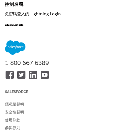
控制名稱
免密碼登入的 Lightning Login
建議組態
啟用 Lightning Login 時,僅允許在使用者設定檔中具有
「Lightning Login 使用者權限」的使用者:設定 Lightning Login
限制。
在「工作階段設定」設定頁面的「Lightning Login」區段中,如果已
1-800-667-6389
選取「
允許 Lightning Login
」,請選取
「僅允許具有 Lightning
Login 使用者權限的使用
者」。
控制概觀
將 Lightning Login 限制為僅限具有特定「Lightning Login 使用
SALESFORCE
者」權限的使用者的控制目標是確保以特權且細微的存取方法部署
無密碼驗證,而非組織範圍預設值。這可確保只有經檢查且獲指派適
隱私權聲明
當安全性設定檔的授權人員可以略過傳統密碼輸入,進而將攻擊的出
安全性聲明
現降到最低,並防止一般使用者族群未經授權或不小心註冊以生物特
徵為基礎的驗證。實作 SSO 時會減少此數量,不過,由於 SSO 可能不
使用條款
會套用至所有設定檔,因此當啟用 Lightning Login 時,未使用「啟用
參與原則