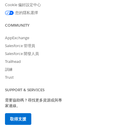
SSO」設定的設定檔將會啟用 Lightning Login。
Cookie 偏好設定中心
您的隱私選擇
未設定安全性風險
已暫時破壞使用者工作階段以連結惡意裝置的未經授權攻擊者存取
COMMUNITY
的風險增加,進而建立可略過傳統密碼原則且難以重新保護帳戶的永
久性高度保證路徑。
AppExchange
Salesforce 管理員
威脅情況
Salesforce 開發人員
攻擊者短暫劫持使用者的工作階段 (或無人陪同的筆記型電腦上的惡
Trailhead
意內部人員) 會為 Lightning Login 註冊自己的生物識別功能裝置,
因為該功能不受特定使用者權限的限制。註冊後,攻擊者可以略過所
訓練
有未來密碼提示,以獲得 Salesforce 組織的永久且快速存取權,有效
Trust
地建立對敏感資料的永久、無法追蹤後端。
SUPPORT & SERVICES
估計 CVSS 分數範圍
需要協助嗎？尋找更多資源或與專
嚴重 (9.0–10.0)。
家連線。
風險影響考量事項
取得支援
風險嚴重性取決於登入時授與的使用者族群大小和存取權限。