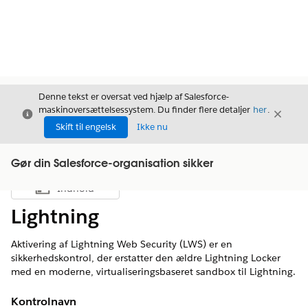
Denne tekst er oversat ved hjælp af Salesforce-
maskinoversættelsessystem. Du finder flere detaljer
her
.
Luk
Luk
Luk
Skift til engelsk
Ikke nu
Gør din Salesforce-organisation sikker
Indhold
Vis indholdsfortegnelse
Lightning
Aktivering af Lightning Web Security (LWS) er en
sikkerhedskontrol, der erstatter den ældre Lightning Locker
med en moderne, virtualiseringsbaseret sandbox til Lightning.
Kontrolnavn