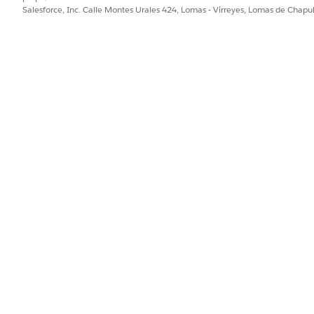
Salesforce, Inc. Calle Montes Urales 424, Lomas - Virreyes, Lomas de Chap
htning (LWS) aumenta el riesgo de exfiltración de datos de
ue los componentes de diferentes orígenes podrían carecer d
edan a los datos privados de los demás.
lo un componente Lightning externo malicioso o comprometid
eb Lightning, puede omitir los límites del espacio de nombr
e otros componentes. Esto permite al componente erróneo r
apturar entradas de usuario desde componentes legítimos de 
servidor externo controlado por atacantes.
SS estimado
de riesgo
ta de Ciclo de vida de desarrollo seguro que evalúa los com