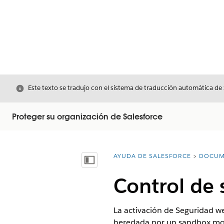
Cerrar
Este texto se tradujo con el sistema de traducción automática de
Proteger su organización de Salesforce
AYUDA DE SALESFORCE
DOCUM
Usted está aquí:
Mostrar índice de materias
Control de 
La activación de Seguridad we
heredada por un sandbox mod