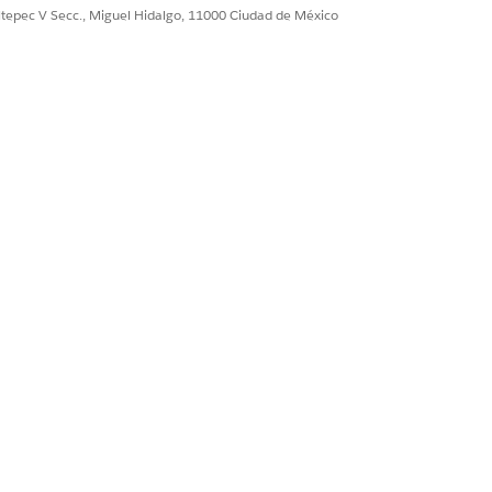
ultepec V Secc., Miguel Hidalgo, 11000 Ciudad de México
 espacio de nombres cruzado y
e la virtualización sólida
o que, en ausencia de la
es para acceder al entorno
aspar silenciosamente datos de
Salesforce en la misma página y
ponentes implementados en la