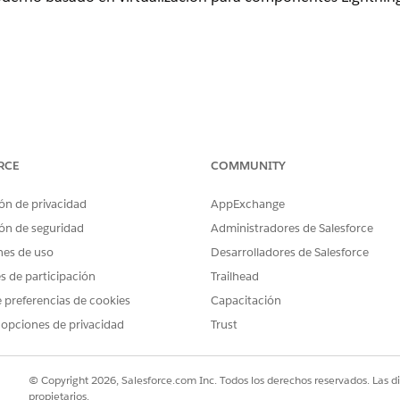
 sesión, en la sección Seguridad web Lightning, seleccione
U
RCE
COMMUNITY
ning y componentes Aura
.
ón de privacidad
AppExchange
ol
ón de seguridad
Administradores de Salesforce
nes de uso
Desarrolladores de Salesforce
b Lightning (LWS) es un control de seguridad que sustituye 
es de participación
Trailhead
erno basado en virtualización para componentes Lightning
ropios entornos sandbox de JavaScript y utiliza "distorsion
 preferencias de cookies
Capacitación
, evitando que el código malicioso interfiera con otros co
 opciones de privacidad
Trust
ne un alto desempeño.
© Copyright 2026, Salesforce.com Inc. Todos los derechos reservados. Las d
tá configurado
propietarios.