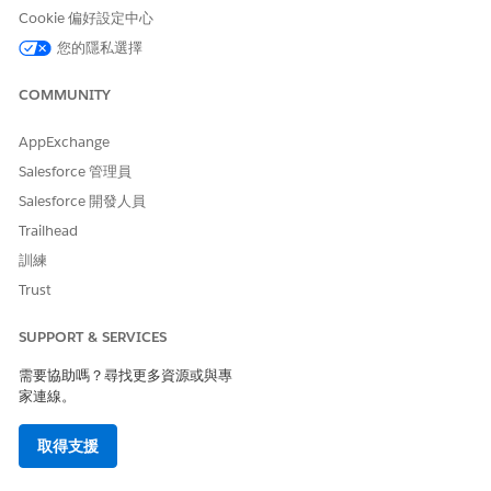
Cookie 偏好設定中心
使用者無意中安裝惡意或遭到入侵的第三方 Lightning 元件,如果沒
您的隱私選擇
有 Lightning Web 安全性的虛擬化,則可略過命名空間邊界,以存取
全域 JavaScript 環境和其他元件的 DOM。這可讓惡意元件無訊息
COMMUNITY
地取用敏感記錄資料,或從相同頁面上的合法 Salesforce 元件捕獲使
用者輸入,並將資訊外洩至外部攻擊者控制的伺服器。
AppExchange
估計 CVSS 分數範圍
Salesforce 管理員
嚴重 (9.0–10.0)。
Salesforce 開發人員
Trailhead
風險影響考量事項
訓練
缺少評估平台上所部署元件的「安全開發生命週期」時,風險會增
Trust
加。
SUPPORT & SERVICES
風險愈高時機
需要協助嗎？尋找更多資源或與專
缺少 CSP 來封鎖未經授權的資料洩漏,並限制執行不受信任的外部指
家連線。
令檔。
取得支援
低風險或無風險的時機