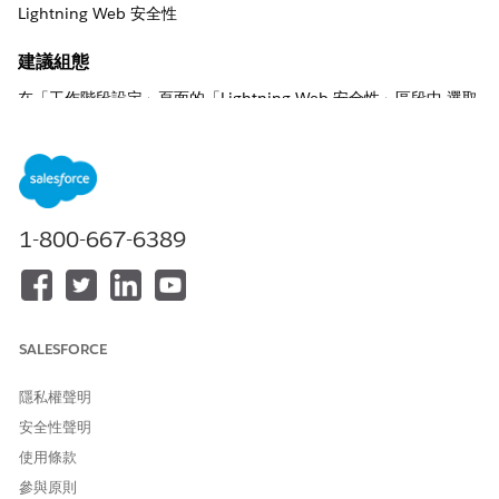
Lightning Web 安全性
建議組態
在「工作階段設定」頁面的「Lightning Web 安全性」區段中,選取
「
將 Lightning Web 安全性用於 Lightning Web 元件和 Aura 元
件
」。
控制概觀
啟用 Lightning Web 安全性 (LWS) 是安全性控制項,會以
1-800-667-6389
Lightning 元件的現代虛擬化 Sandbox 取代舊版 Lightning Locker
結構。它會將元件從其自己的 JavaScript Sandbox 內的不同命名
空間中隔離,並使用「扭曲」來動態修改潛在不安全的 API,避免惡意
程式碼干擾其他元件或存取未經授權的資料,同時維持高效能。
SALESFORCE
未設定安全性風險
隱私權聲明
未啟用 Lightning Web 安全性 (LWS) 會增加跨命名空間資料洩漏
和 DOM 型攻擊的風險,因為來自不同來源的元件可能缺少無法存取
安全性聲明
彼此私人資料所需的強大虛擬化。
使用條款
參與原則
威脅情況