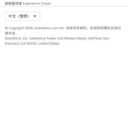
為了儘量降低未啟用 Lightning Web 安全性 (LWS) 時的風險,組織
技術提供者
Experience Cloud
應嚴格執行精簡內容安全性原則 (CSP),以封鎖未經授權的資料洩漏,
並限制執行不受信任的外部指令檔。
Select Org
中文（繁體）
此外,對所有第三方受管理封裝和自訂元件執行嚴格的安全性檢閱
(結合 Salesforce Shield 事件監視以偵測異常的資料存取模式) 可提
© Copyright 2026, Salesforce.com Inc. 保留所有權利。各個商標屬於其個別
供對潛在跨命名空間利用的關鍵防護層。
擁有者。
Salesforce, Inc. Salesforce Tower, 415 Mission Street, 3rd Floor, San
Francisco, CA 94105, United States
業務與整合考量事項
啟用 Lightning Web 安全性 (LWS) 時,主要的整合與業務考量事項
涉及對現有 Aura 和第三方元件執行全方位稽核,因為從 Lightning
Locker 轉換可能需要重新定義 JavaScript,以直接操作全域視窗物
件,或以與新虛擬化 Sandbox 衝突的方式使用「使用嚴格」。
建議的補救措施
在「工作階段設定」中啟用 Lightning Web 安全性。
安全性健康檢閱指南
「安全性健康檢閱」會檢查「工作階段安全性設定」以確認
Lightning Web 安全性已準備就緒,以保護 Web 和 Aura 元件。