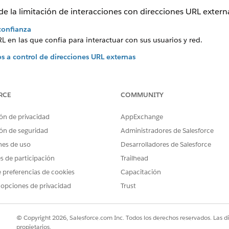
 la limitación de interacciones con direcciones URL externa
confianza
RL en las que confía para interactuar con sus usuarios y red.
s a control de direcciones URL externas
os de Salesforce protegen a los usuarios de sitios de phishing y ma
olo a aquellos dominios agregados explícitamente a la lista Direcc
 de CORS
RCE
COMMUNITY
sforce CORS (Compartición de recursos de origen cruzado) es un con
ominios externos de confianza permitidos para realizar solicitudes 
ón de privacidad
AppExchange
ón de seguridad
Administradores de Salesforce
nes de uso
Desarrolladores de Salesforce
es de participación
Trailhead
 preferencias de cookies
Capacitación
PROBLEMA?
 opciones de privacidad
Trust
ejorar!
© Copyright 2026, Salesforce.com Inc. Todos los derechos reservados. Las d
propietarios.