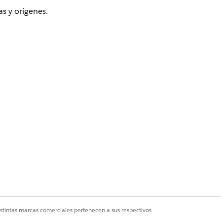
s y orígenes.
liciosos restringiendo los
iones URL de confianza.
trol de seguridad que permite a los
de origen cruzado en recursos y API de
Sí
No
istintas marcas comerciales pertenecen a sus respectivos