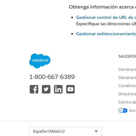
Obtenga información acerca de
Gestionar control de URL de 
Especifique las direcciones U
Gestionar redireccionamiento
Los redireccionamientos segur
redireccionamientos de URL s
Control de lista de admisión
SALESFO
La lista de admisión de Sale
administradores especificar d
Declaraci
1-800-667-6389
Salesforce.
Declaraci
Condicio
Directric
Centro de
¿RESOLVIÓ ESTE ARTÍCULO SU 
Sus
¡Háganos saber cómo podemos m
Select Org
Español (México)