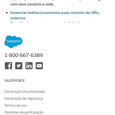
com seus usuários e rede.
Gerenciar redirecionamentos para controle de URLs
externos
Os redirecionamentos seguros do Salesforce protegem os
usuários contra phishing e sites mal-intencionados
restringindo os redirecionamentos de URL apenas aos
domínios explicitamente adicionados à lista de URLs
confiáveis.
Controle da lista de permissões do CORS
1-800-667-6389
A lista de permissões CORS do Salesforce
(Compartilhamento de recurso entre origens) é um
controle de segurança que permite que os
administradores especifiquem domínios externos
confiáveis permitidos para realizar solicitações entre
SALESFORCE
origens para APIs e recursos do Salesforce.
Declaração de privacidade
Declaração de segurança
Termos de uso
ESTE ARTIGO RESOLVEU SEU PROBLEMA?
Diretrizes de participação