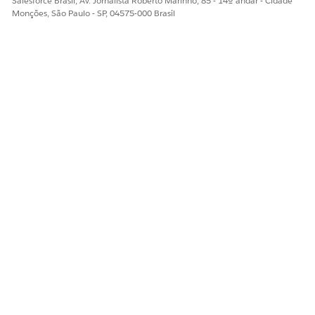
Salesforce Brasil, Av. Jornalista Roberto Marinho, 85 - 14º andar - Cidade
Monções, São Paulo - SP, 04575-000 Brasil