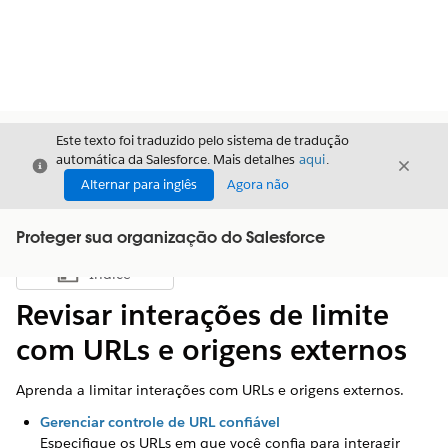
Este texto foi traduzido pelo sistema de tradução
automática da Salesforce. Mais detalhes
aqui
.
Fechar
Fecha
Fechar
Alternar para inglês
Agora não
Proteger sua organização do Salesforce
Índice
Mostrar índice
Revisar interações de limite
com URLs e origens externos
Aprenda a limitar interações com URLs e origens externos.
Gerenciar controle de URL confiável
Especifique os URLs em que você confia para interagir