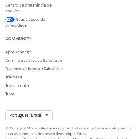
Diga-nos para podermos melhorar!
Centro de preferência de
cookies
Sim
Não
Suas opções de
privacidade
COMMUNITY
AppExchange
Administradores do Salesforce
Desenvolvedores do Salesforce
Trailhead
Treinamento
Trust
Select Org
Português (Brasil)
© Copyright 2026, Salesforce.com Inc. Todos os direitos reservados. Várias
marcas comerciais dos respectivos proprietários.