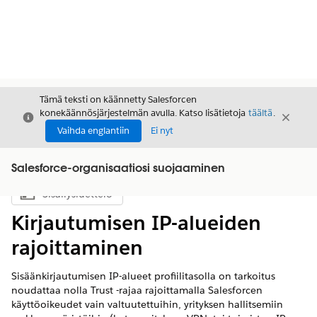
Tämä teksti on käännetty Salesforcen
konekäännösjärjestelmän avulla. Katso lisätietoja
täältä
.
Sulje
Sulje
Sulje
Vaihda englantiin
Ei nyt
Salesforce-organisaatiosi suojaaminen
Sisällysluettelo
Näytä sisällysluettelo
Kirjautumisen IP-alueiden
rajoittaminen
Sisäänkirjautumisen IP-alueet profiilitasolla on tarkoitus
noudattaa nolla Trust -rajaa rajoittamalla Salesforcen
käyttöoikeudet vain valtuutettuihin, yrityksen hallitsemiin