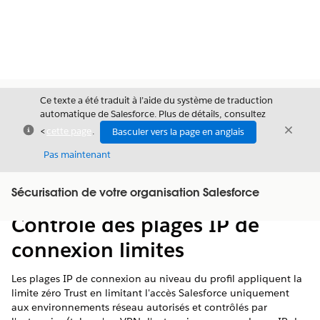
Ce texte a été traduit à l’aide du système de traduction
automatique de Salesforce. Plus de détails, consultez
Fermer
Ferme
<
cette page
.
Basculer vers la page en anglais
Fermer
Pas maintenant
Table des
Sécurisation de votre organisation Salesforce
Afficher la table des matières
matières
Contrôle des plages IP de
connexion limites
Les plages IP de connexion au niveau du profil appliquent la
limite zéro Trust en limitant l'accès Salesforce uniquement
aux environnements réseau autorisés et contrôlés par