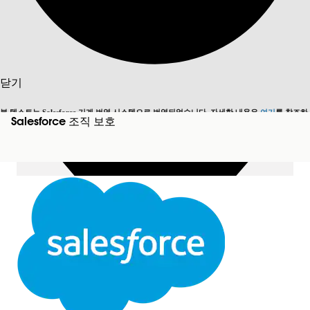
목차 표시
목차
검색
닫기
본 텍스트는 Salesforce 기계 번역 시스템으로 번역되었습니다. 자세한 내용은
여기
를 참조하
Salesforce 조직 보호
영어로 전환
지금 안 함
세요.
닫기
닫기