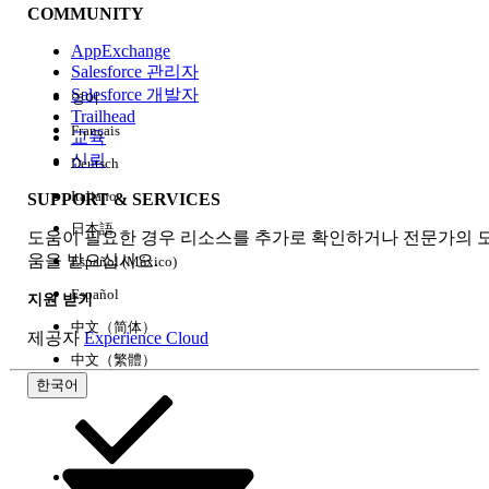
COMMUNITY
AppExchange
Salesforce 관리자
Salesforce 개발자
영어
경험
Trailhead
Français
교육
신뢰
Deutsch
Italiano
SUPPORT & SERVICES
모두 지우기
완료
日本語
도움이 필요한 경우 리소스를 추가로 확인하거나 전문가의 
움을 받으십시오.
Español (México)
Español
지원 받기
中文（简体）
제공자
Experience Cloud
中文（繁體）
한국어