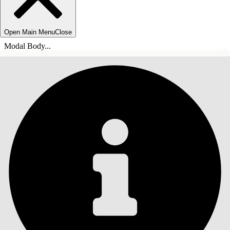
Open Main Menu
Close
Modal Body...
목차
검색