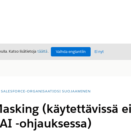
lla. Katso lisätietoja
täältä
.
Vaihda englantiin
Ei nyt
SALESFORCE-ORGANISAATIOSI SUOJAAMINEN
sking (käytettävissä e
AI -ohjauksessa)