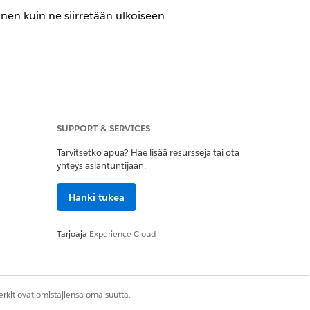
nnen kuin ne siirretään ulkoiseen
SUPPORT & SERVICES
Tarvitsetko apua? Hae lisää resursseja tai ota
nnen kuin ne siirretään ulkoiseen
yhteys asiantuntijaan.
Hanki tukea
Tarjoaja
Experience Cloud
erkiksi nimet, sähköpostit,
lautuu Salesforceen.
rkit ovat omistajiensa omaisuutta.