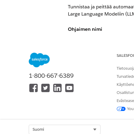
Tunnistaa ja peittää automaatt
Large Language Modeliin (LL
Ohjaimen nimi
Einstein Trust - LLM Data Mas
Ohjauksen yleiskatsaus
SALESFO
Tunnistaa ja peittää automaatt
Tietosuoj
1-800-667-6389
Large Language Modeliin (LL
Turvatied
Käyttöeh
Kuvaus
Osallistu
Evästease
Käyttää kuvion täsmäystä ja k
luottokorttinumerot) paikanpit
You
Suositeltu kokoonpano
Select Org
Suomi