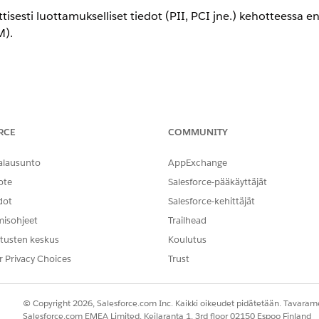
isesti luottamukselliset tiedot (PII, PCI jne.) kehotteessa e
M).
king (käytettävissä Agentforce tekoälyä varten)
RCE
COMMUNITY
isesti luottamukselliset tiedot (PII, PCI jne.) kehotteessa e
alausunto
AppExchange
M).
ote
Salesforce-pääkäyttäjät
dot
Salesforce-kehittäjät
misohjeet
Trailhead
tusten keskus
Koulutus
oneoppimista korvatakseen luottamukselliset entiteetit (esim
äjillä, jotka poistetaan peittämiseltä vasta, kun vastaus pa
r Privacy Choices
Trust
© Copyright 2026, Salesforce.com Inc. Kaikki oikeudet pidätetään. Tavarame
Salesforce.com EMEA Limited, Keilaranta 1, 3rd floor 02150 Espoo Finland