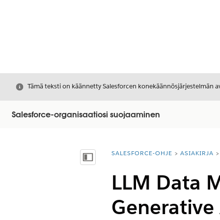
Sulje
Tämä teksti on käännetty Salesforcen konekäännösjärjestelmän avu
Salesforce-organisaatiosi suojaaminen
SALESFORCE-OHJE
ASIAKIRJA
Olet tässä:
Näytä sisällysluettelo
LLM Data Ma
Generative 