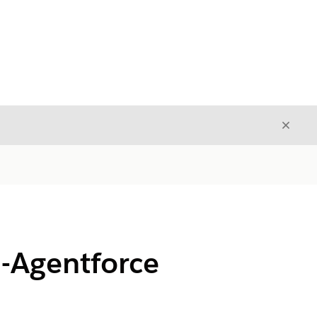
Sulje
Sulje
i-Agentforce