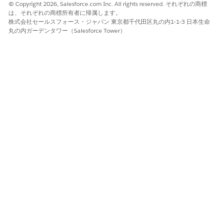
© Copyright 2026, Salesforce.com Inc. All rights reserved. それぞれの商標
は、それぞれの商標所有者に帰属します。
脅威のシナリオ
株式会社セールスフォース・ジャパン 東京都千代田区丸の内1-1-3 日本生命
丸の内ガーデンタワー（Salesforce Tower）
データ漏洩: ユーザーがプロンプトに機密項目を誤って組み込ん
だ。
推定 CVSS スコア範囲
重大 (9.0 ～ 10.0)。
リスクの影響に関する考慮事項
マスクされていない 1 つのレコードを外部クラウドに送信する
と、必須の侵害通知がトリガーされる可能性がある規制対象セク
ター (金融、医療) の組織では、リスクが極めて高くなります。
より高いリスク
Gen AI ユーザーは、ほとんどの使用事例で機密項目のデータ
(PII/PCI データなど) をプロンプトに組み込みます。
低リスク