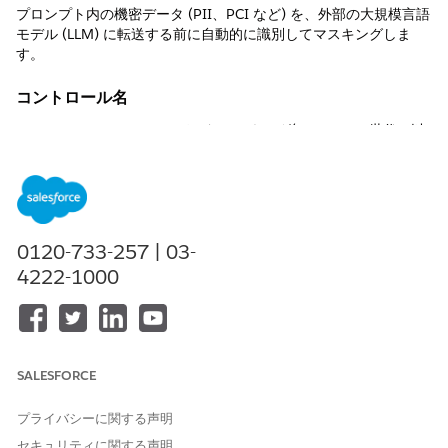
プロンプト内の機密データ (PII、PCI など) を、外部の大規模言語
モデル (LLM) に転送する前に自動的に識別してマスキングしま
す。
コントロール名
Einstein Trust Layer:LLMデータ マスキング(Agentforce世代AI以
外で使用可能)
制御の概要
プロンプト内の機密データ (PII、PCI など) を、外部の大規模言語
モデル (LLM) に転送する前に自動的に識別してマスキングしま
0120-733-257 | 03-
す。
4222-1000
説明
パターンマッチングと機械学習を使用して、機密エンティティ (名
前、メール、クレジットカード番号など) をプレースホルダーに置
SALESFORCE
き換えます。プレースホルダーは、応答が Salesforce に返された
後にのみマスク解除されます。
プライバシーに関する声明
推奨設定
セキュリティに関する声明