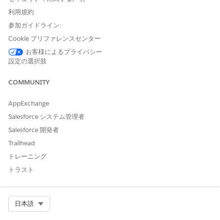
利用規約
Einstein の [設定] で [LLM データマスキング] を有効にします。
プライバシーとコンプライアンスの要件に基づいて、すべての関
参加ガイドライン:
連エンティティ (SSN、電話、メール) の特定のマスキングポリシ
Cookie プリファレンスセンター
ーをカスタマイズします。
お客様によるプライバシー
設定の選択肢
セキュリティへの影響
GDPR や CCPA などのグローバルなプライバシー規制へのコンプ
COMMUNITY
ライアンスをサポートするために、機密データが LLM プロバイダ
ーと共有されないようにします。
AppExchange
Salesforce システム管理者
ビジネスへの影響
Salesforce 開発者
データレジデンシー違反や知的財産の漏洩のリスクを負うことな
Trailhead
く、顧客対応ワークフローと内部ワークフローに gen AI を安全に
トレーニング
採用できます。
トラスト
設定されていない場合のセキュリティリスク
マスクされていない機密データ (PII/PHI) がプレーンテキストで
Select Org
日本語
LLM プロバイダー (OpenAI、Anthropic など) に送信され、デー
タ処理契約や組織ポリシーに違反する可能性があります。