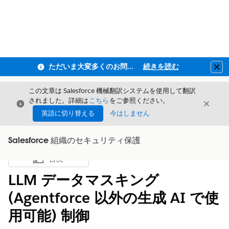
ただいま大変多くのお問い合わせをいただいており、ご連絡までにお時間を頂戴しております
続きを読む
Clo
この文章は Salesforce 機械翻訳システムを使用して翻訳
されました。詳細は
こちら
をご参照ください。
閉じる
閉じ
閉じる
英語に切り替える
今はしません
Salesforce 組織のセキュリティ保護
目次
目次を表示
LLM データマスキング
(Agentforce 以外の生成 AI で使
用可能) 制御