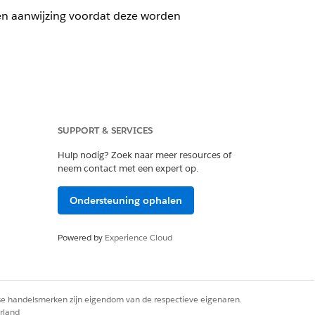
een aanwijzing voordat deze worden
SUPPORT & SERVICES
Hulp nodig? Zoek naar meer resources of
een aanwijzing voordat deze worden
neem contact met een expert op.
Ondersteuning ophalen
Powered by
Experience Cloud
eeld namen, e-mailberichten,
de respons is geretourneerd naar
rse handelsmerken zijn eigendom van de respectieve eigenaren.
rland