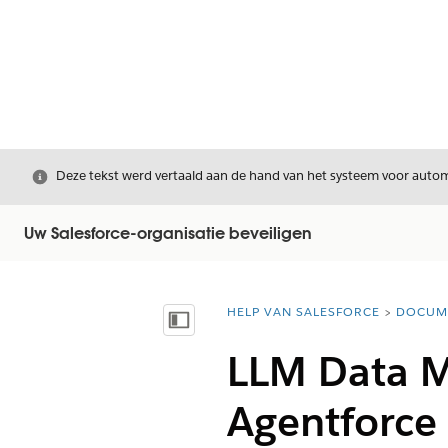
Sluiten
Deze tekst werd vertaald aan de hand van het systeem voor automa
Uw Salesforce-organisatie beveiligen
HELP VAN SALESFORCE
DOCUM
U bent hier:
Inhoudsopgave weergeven
LLM Data M
Agentforce 