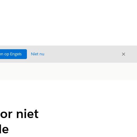
Sluite
n op Engels
Niet nu
Sluiten
or niet
le