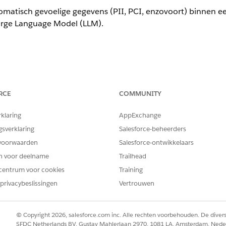
tomatisch gevoelige gegevens (PII, PCI, enzovoort) binnen 
arge Language Model (LLM).
ta Masking (beschikbaar voor niet Agentforce gen AI)
menten
RCE
COMMUNITY
tomatisch gevoelige gegevens (PII, PCI, enzovoort) binnen 
rklaring
AppExchange
arge Language Model (LLM).
gsverklaring
Salesforce-beheerders
voorwaarden
Salesforce-ontwikkelaars
en voor deelname
Trailhead
centrum voor cookies
Training
en en machine learning om gevoelige entiteiten (bijvoorb
ngen door plaatshouders, die pas worden ontmaskerd nadat 
privacybeslissingen
Vertrouwen
© Copyright 2026, salesforce.com inc. Alle rechten voorbehouden. De dive
SFDC Netherlands BV, Gustav Mahlerlaan 2970, 1081 LA, Amsterdam, Nede