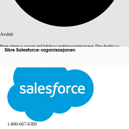
Søk
Avslutt
Denne teksten er oversatt med Salesforce maskinoversettingssystem. Flere detaljer
her
.
Sikre Salesforce-organisasjonen
Bytt til engelsk
Ikke nå
Avslutt
Avslutt
1-800-667-6389