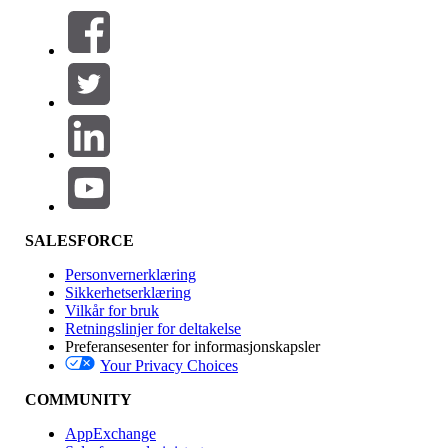
Filtre (0)
VELG FILTRE
Legg til
Produktområde
Funksjonsinnvirkning
SALESFORCE
Personvernerklæring
Sikkerhetserklæring
Vilkår for bruk
Retningslinjer for deltakelse
Preferansesenter for informasjonskapsler
Your Privacy Choices
Utgave
COMMUNITY
AppExchange