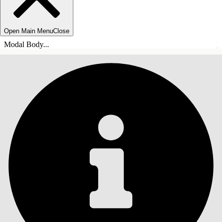
Open Main Menu
Close
Modal Body...
INNHOLD
Søk
Vis innholdsfortegnelse
Innhold