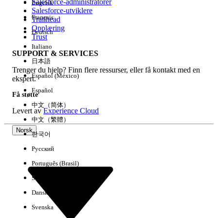
Salesforce-administratorer
Engelsk
Salesforce-utviklere
Français
Trailhead
Erfaring
Opplæring
Deutsch
Trust
Italiano
SUPPORT & SERVICES
日本語
Trenger du hjelp? Finn flere ressurser, eller få kontakt med en
Fjern alle
Utført
Español (México)
ekspert.
Español
Få støtte
中文（简体）
Levert av
Experience Cloud
中文（繁體）
Norsk
한국어
Русский
Português (Brasil)
Suomi
Dansk
Svenska