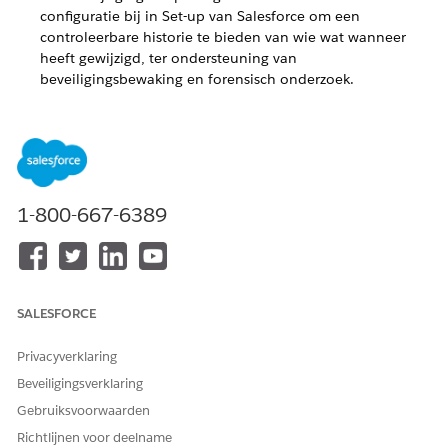
configuratie bij in Set-up van Salesforce om een
controleerbare historie te bieden van wie wat wanneer
heeft gewijzigd, ter ondersteuning van
beveiligingsbewaking en forensisch onderzoek.
Gebruikersactiviteit van uw bedrijf bijhouden, problemen
opsporen en controleren (uitbreiding)
Leer hoe u de gebruikersactiviteit van uw bedrijf bijhoudt,
oplost en controleert.
Beoordeling Realtime eventcontrole-events beheren
1-800-667-6389
(invoegtoepassing)
Leer hoe u events voor realtime eventbewaking beheert.
Veldhistorie bijhouden van object beoordelen
Lees hier meer over het bijhouden van objectveldhistorie.
SALESFORCE
Privacyverklaring
Beveiligingsverklaring
HEEFT DIT ARTIKEL UW PROBLEEM OPGELOST?
Gebruiksvoorwaarden
Laat ons weten wat we kunnen doen om te verbeteren!
Richtlijnen voor deelname