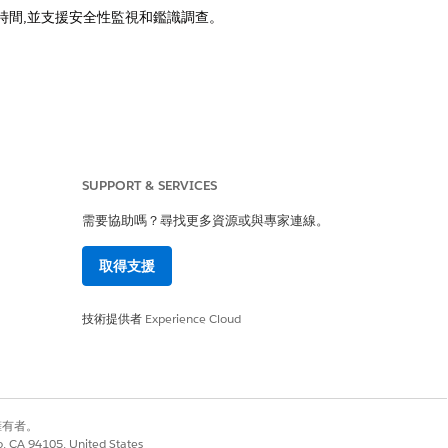
目和時間,並支援安全性監視和鑑識調查。
SUPPORT & SERVICES
需要協助嗎？尋找更多資源或與專家連線。
取得支援
是
否
技術提供者
Experience Cloud
別擁有者。
co, CA 94105, United States