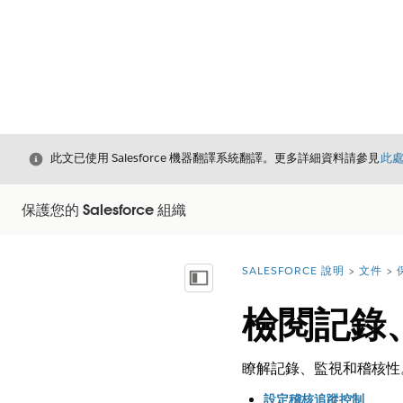
結束
此文已使用 Salesforce 機器翻譯系統翻譯。更多詳細資料請參見
此
保護您的 Salesforce 組織
SALESFORCE 說明
文件
您位於此處：
顯示目錄
檢閱記錄
瞭解記錄、監視和稽核性
設定稽核追蹤控制