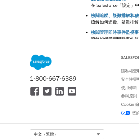
在 Salesforce
檢閱追蹤、疑難排解和稽
瞭解如何追蹤、疑難排解
檢閱管理即時事件監視事件
瞭解如何管理即時事件監
檢閱追蹤物件欄位歷程記
瞭解追蹤物件欄位歷程記
SALESFO
隱私權聲
1-800-667-6389
安全性聲
此文章是否解決您的問題？
使用條款
請讓我們知道，以便我們改
參與原則
Cookie
您
Select Org
中文（繁體）