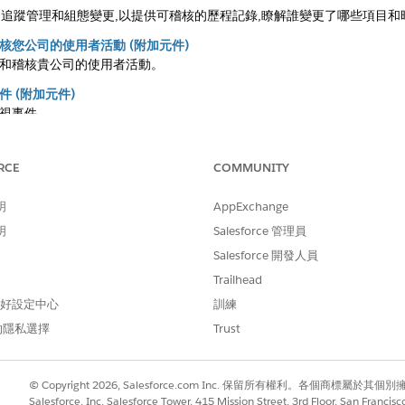
「設定」中追蹤管理和組態變更,以提供可稽核的歷程記錄,瞭解誰變更了哪些項
核您公司的使用者活動 (附加元件)
和稽核貴公司的使用者活動。
 (附加元件)
視事件。
錄
錄。
RCE
COMMUNITY
明
AppExchange
明
Salesforce 管理員
Salesforce 開發人員
進！
Trailhead
 偏好設定中心
訓練
的隱私選擇
Trust
© Copyright 2026, Salesforce.com Inc. 保留所有權利。各個商標屬於其個
Salesforce, Inc. Salesforce Tower, 415 Mission Street, 3rd Floor, San Francis