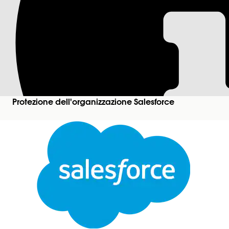
Controllo dell'acce
Salesforce consente all'amministratore Salesforce 
Salesforce, agli utenti dell'assistenza partner o a
Nome controllo
Protezione dell'organizzazione Salesforce
Policy di accesso
Configurazione consigliata
Abilitare l'autenticazione a più fattori per l'acces
Richiedere l'accesso amministratore per informare i
Gli
amministratori possono accedere come qualsi
Impedire agli utenti di concedere l'accesso a un pu
Disponibile solo agli amministratori
.