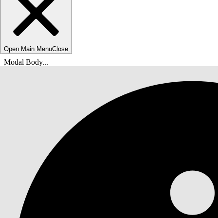
Open Main Menu
Close
Modal Body...
Ti trovi qui:
Guida di Salesforce
Documenti
Protezione dell'organizzazione Salesforce