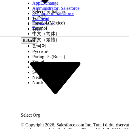
AppExchange
Intervallo di punteggi CVSS stimato
Amministratori Salesforce
Select Org
Italiano
Sviluppatori Salesforce
日本語
Trailhead
Alto (7,0–8,9).
Español (México)
Formazione
Español
Trust
Considerazioni sull'impatto del rischio
中文（简体）
中文（繁體）
Italiano
La gravità del rischio dipende dalle dimensioni del
한국어
Русский
dell'accesso.
Português (Brasil)
Suomi
Rischio maggiore quando
Dansk
Svenska
La verifica dell'identità dell'utente non è attiva (
Nederlands
Norsk
Rischio basso o nullo quando
Questo controllo può essere considerato a basso 
L'imposizione della MFA o la verifica dell'identità 
Select Org
come viene utilizzato
Limitazione di accesso IP a livello di rete: Limitaz
© Copyright 2026, Salesforce.com Inc. Tutti i diritti riservati.
Timeout di accesso: Disconnettere automaticamente