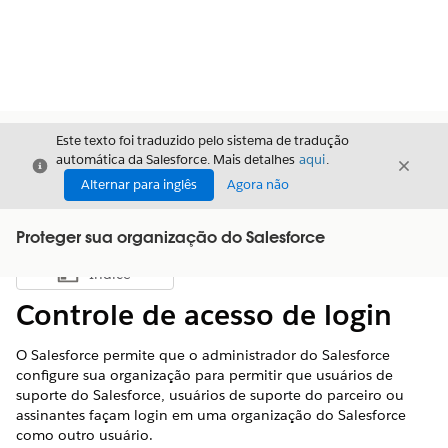
Este texto foi traduzido pelo sistema de tradução
automática da Salesforce. Mais detalhes
aqui
.
Fechar
Fecha
Fechar
Alternar para inglês
Agora não
Proteger sua organização do Salesforce
Índice
Mostrar índice
Controle de acesso de login
O Salesforce permite que o administrador do Salesforce
configure sua organização para permitir que usuários de
suporte do Salesforce, usuários de suporte do parceiro ou
assinantes façam login em uma organização do Salesforce
como outro usuário.