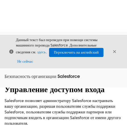
Данный текст был переведен при помощи системы
машинного перевода Salesforce. Дополнительные
Закрыть
Закры
сведения см.
здесь
.
Переключить на английский
Закрыт
Не сейчас
Безопасность организации Salesforce
Содержание
Показать содержание
Управление доступом входа
Salesforce позволяет администратору Salesforce настраивать
вашу организацию, разрешая пользователям службы поддержки
Salesforce, пользователям службы поддержки партнеров или
подписчикам входить в организацию Salesforce от имени другого
пользователя.