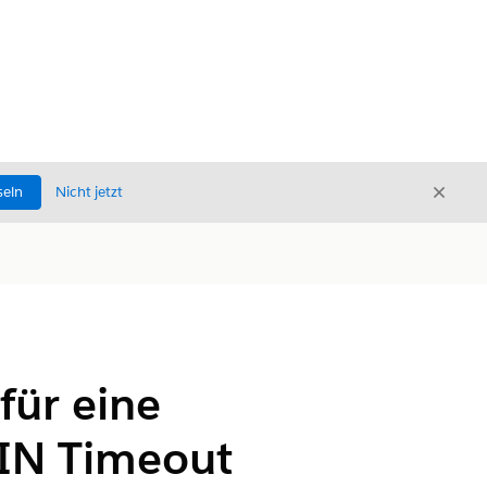
Schli
seln
Nicht jetzt
Schließ
für eine
IN Timeout