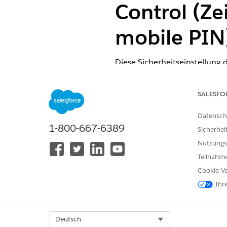
Control (Ze
mobile PIN
Diese Sicherheitseinstellung 
Oberfläche sperrt, und verlang
SALESFO
Steuerelementname
Datensch
Verbundene Anwendungen: Ver
1-800-667-6389
Sicherhei
Zeitüberschreitung
Nutzungs
Empfohlene Konfiguration
Teilnahme
Cookie-Vo
Verankern nach erforderlich:
Ihr
Steuerelementübersicht
Select Org
Deutsch
Diese Sicherheitseinstellung 