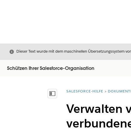
Schließen
Dieser Text wurde mit dem maschinellen Übersetzungssystem von S
Schützen Ihrer Salesforce-Organisation
SALESFORCE-HILFE
DOKUMENT
Sie befinden sich hier:
Inhalt anzeigen
Verwalten v
verbundene