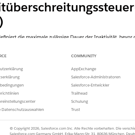
itüberschreitungssteuer
)
definiert die maximale zulässige Dauer der Inaktivität, bevo
t, dass sich der Benutzer erneut authentifiziert.
RCE
COMMUNITY
utzerklärung
AppExchange
walten von mobilen Richtlinien für eine verbundene Anw
tserklärung
Salesforce-Administratoren
bedingungen
Salesforce-Entwickler
richtlinien
Trailhead
reinstellungscenter
Schulung
 Wählen Sie "5 Minuten" aus.
e Datenschutzauswahlen
Trust
© Copyright 2026, Salesforce.com Inc. Alle Rechte vorbehalten. Die versch
definiert die maximale zulässige Dauer der Inaktivität, bevo
Salesforce.com Germany GmbH, Erika-Mann-Str. 31, 80636 München, Deut