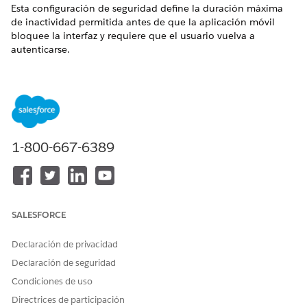
Esta configuración de seguridad define la duración máxima
de inactividad permitida antes de que la aplicación móvil
bloquee la interfaz y requiere que el usuario vuelva a
autenticarse.
Nombre de control
Aplicaciones conectadas: Gestionar políticas móviles para una
aplicación conectada: Tiempo de espera de PIN móvil
Configuración recomendada
1-800-667-6389
Requerir anclaje después: seleccione "5 minutos".
Descripción general de control
SALESFORCE
Esta configuración de seguridad define la duración máxima
de inactividad permitida antes de que la aplicación móvil
Declaración de privacidad
bloquee la interfaz y requiere que el usuario vuelva a
autenticarse con un número de identificación personal
Declaración de seguridad
numérico o credencial biométrica.
Condiciones de uso
Directrices de participación
Riesgo de seguridad si no está configurado