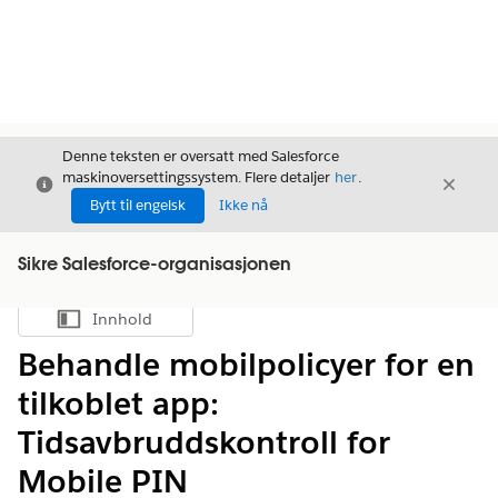
Denne teksten er oversatt med Salesforce
maskinoversettingssystem. Flere detaljer
her
.
Avslutt
Avslut
Avslutt
Bytt til engelsk
Ikke nå
Sikre Salesforce-organisasjonen
Innhold
Vis innholdsfortegnelse
Behandle mobilpolicyer for en
tilkoblet app:
Tidsavbruddskontroll for
Mobile PIN