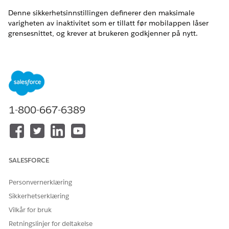
Denne sikkerhetsinnstillingen definerer den maksimale
varigheten av inaktivitet som er tillatt før mobilappen låser
grensesnittet, og krever at brukeren godkjenner på nytt.
Navn på kontroll
Tilkoblede apper: Behandle mobilpolicyer for en tilkoblet
app: Tidsavbrudd for Mobile PIN
Anbefalt konfigurasjon
1-800-667-6389
Krev Fest etter - velg "5 minutes".
Oversikt over kontroll
Denne sikkerhetsinnstillingen definerer den maksimale
SALESFORCE
varigheten av inaktivitet som tillates før mobilappen låser
grensesnittet, og krever at brukeren godkjennes på nytt med
Personvernerklæring
et numerisk personlig identifikasjonsnummer eller biometrisk
Sikkerhetserklæring
legitimasjon.
Vilkår for bruk
Sikkerhetsrisiko hvis ikke konfigurert
Retningslinjer for deltakelse